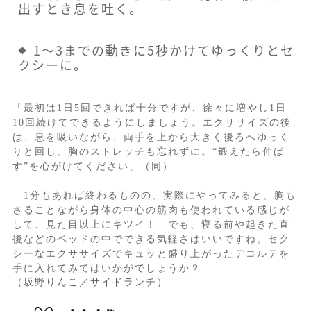
出すとき息を吐く。
1～3までの動きに5秒かけてゆっくりとセ
クシーに。
「最初は1日5回できれば十分ですが、徐々に増やし1日
10回続けてできるようにしましょう。エクササイズの後
は、息を吸いながら、両手を上から大きく後ろへゆっく
りと回し、胸のストレッチも忘れずに。“鍛えたら伸ば
す”を心がけてください」（同）
1分もあれば終わるものの、実際にやってみると、胸も
さることながら身体の中心の筋肉も使われている感じが
して、見た目以上にキツイ！ でも、寝る前や起きた直
後などのベッドの中でできる気軽さはいいですね。セク
シーなエクササイズでキュッと盛り上がったデコルテを
手に入れてみてはいかがでしょうか？
（坂野りんこ／サイドランチ）