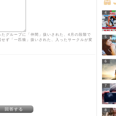
4
ったグループに「仲間」扱いされた、4月の段階で
5
図せず「一匹狼」扱いされた、入ったサークルが変
6
7
回答する
8