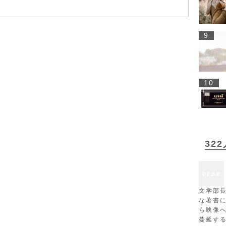
9
10
32
文学部
な著書
ら映像
蔓延す