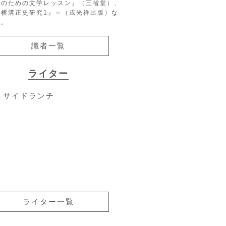
生のための文学レッスン』（三省堂）、
『横溝正史研究1』～（戎光祥出版）な
る。
識者一覧
ライター
サイドランチ
ライター一覧