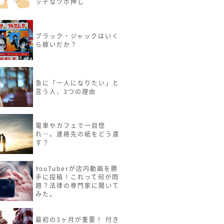
ッチなツボ押し
ブラック・ジャックはいく
ら稼いだか？
急に「一人になりたい」と
言う人、3つの理由
電車やカフェで一目惚
れ…。連絡先の紙をどう渡
す？
YouTuberが店内動画を勝
手に投稿！これって何が問
題？法律の専門家に聞いて
みた。
最初の3ヶ月が重要！ 付き