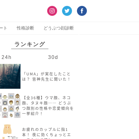
ート
性格診断
どうぶつ顔診断
ランキング
24h
30d
「UMA」が実在したこと
は？ 皆神先生に聞いた！
【全36種】ウマ顔、ネコ
顔、タヌキ顔…… どうぶ
つ顔別の性格や恋愛傾向を
一挙紹介！
お疲れのカップルに指1
本！ 夜に効くちょっとエ