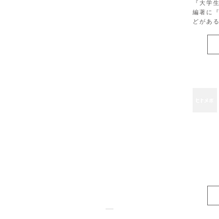
『大学
編著に
どがあ