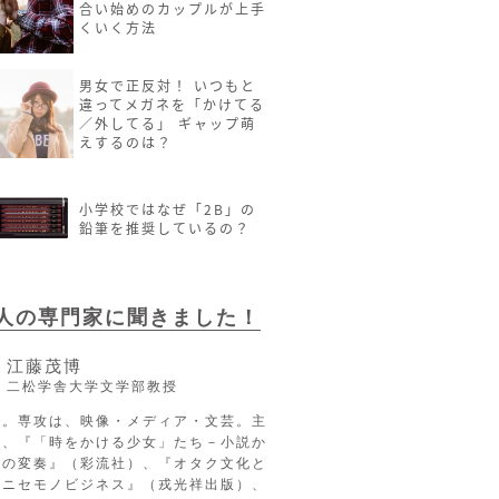
合い始めのカップルが上手
くいく方法
男女で正反対！ いつもと
違ってメガネを「かけてる
／外してる」 ギャップ萌
えするのは？
小学校ではなぜ「2B」の
鉛筆を推奨しているの？
2人の専門家に聞きました！
江藤茂博
二松学舎大学文学部教授
長。専攻は、映像・メディア・文芸。主
に、『「時をかける少女」たち－小説か
への変奏』（彩流社）、『オタク文化と
るニセモノビジネス』（戎光祥出版）、