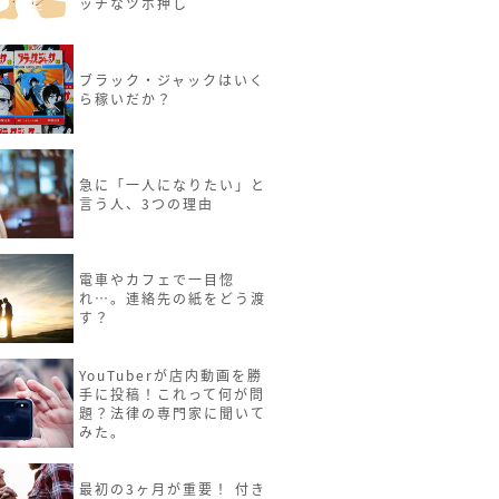
ッチなツボ押し
ブラック・ジャックはいく
ら稼いだか？
急に「一人になりたい」と
言う人、3つの理由
電車やカフェで一目惚
れ…。連絡先の紙をどう渡
す？
YouTuberが店内動画を勝
手に投稿！これって何が問
題？法律の専門家に聞いて
みた。
最初の3ヶ月が重要！ 付き