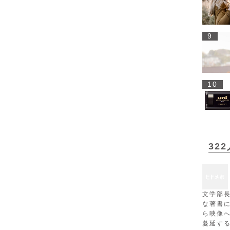
9
10
32
文学部
な著書
ら映像
蔓延す