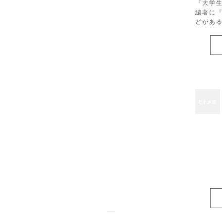
『大学
編著に
どがあ