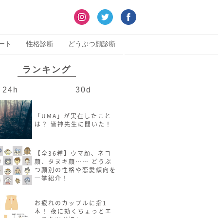
ート
性格診断
どうぶつ顔診断
ランキング
24h
30d
「UMA」が実在したこと
は？ 皆神先生に聞いた！
【全36種】ウマ顔、ネコ
顔、タヌキ顔…… どうぶ
つ顔別の性格や恋愛傾向を
一挙紹介！
お疲れのカップルに指1
本！ 夜に効くちょっとエ