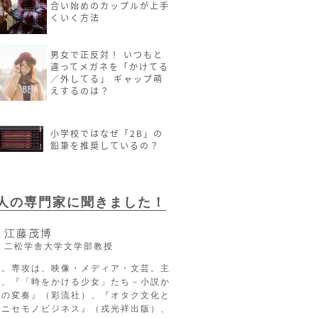
合い始めのカップルが上手
くいく方法
男女で正反対！ いつもと
違ってメガネを「かけてる
／外してる」 ギャップ萌
えするのは？
小学校ではなぜ「2B」の
鉛筆を推奨しているの？
2人の専門家に聞きました！
江藤茂博
二松学舎大学文学部教授
長。専攻は、映像・メディア・文芸。主
に、『「時をかける少女」たち－小説か
への変奏』（彩流社）、『オタク文化と
るニセモノビジネス』（戎光祥出版）、