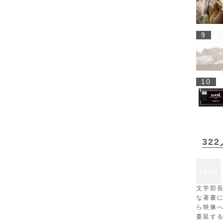
9
10
32
文学部
な著書
ら映像
蔓延す