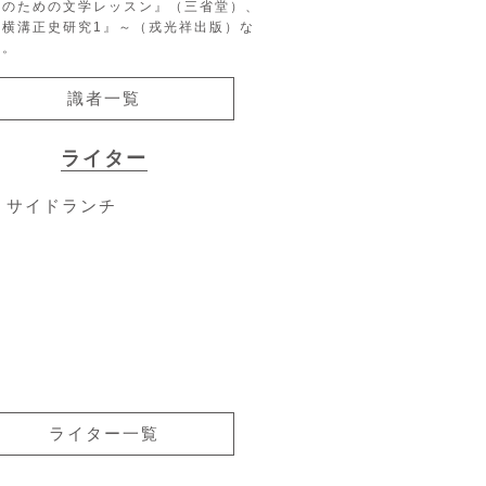
生のための文学レッスン』（三省堂）、
『横溝正史研究1』～（戎光祥出版）な
る。
識者一覧
ライター
サイドランチ
ライター一覧