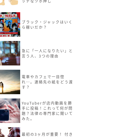
ッチなツボ押し
ブラック・ジャックはいく
ら稼いだか？
急に「一人になりたい」と
言う人、3つの理由
電車やカフェで一目惚
れ…。連絡先の紙をどう渡
す？
YouTuberが店内動画を勝
手に投稿！これって何が問
題？法律の専門家に聞いて
みた。
最初の3ヶ月が重要！ 付き