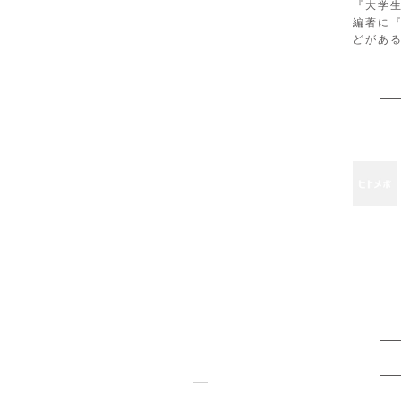
『大学
編著に
どがあ