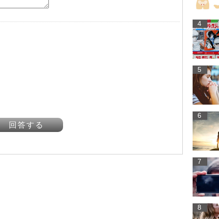
4
5
6
回答する
7
8