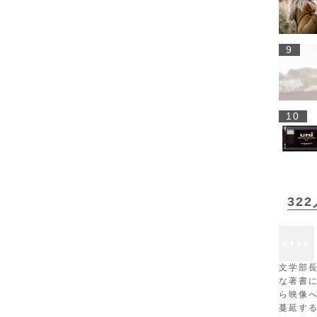
9
10
32
文学部
な著書
ら映像
蔓延す