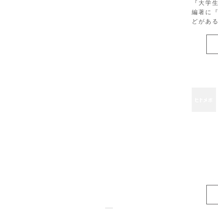
『大学
編著に
どがあ