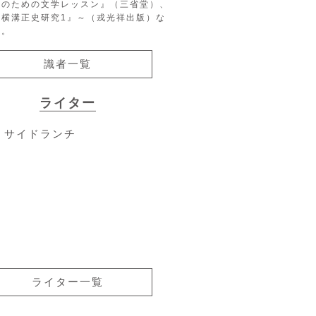
生のための文学レッスン』（三省堂）、
『横溝正史研究1』～（戎光祥出版）な
る。
識者一覧
ライター
サイドランチ
ライター一覧