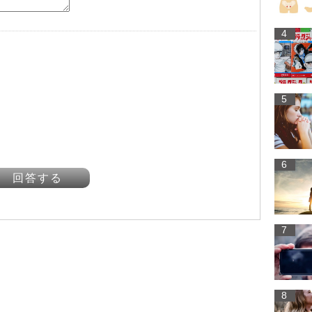
4
5
6
回答する
7
8