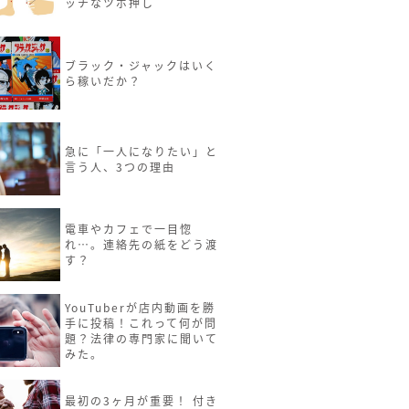
ッチなツボ押し
ブラック・ジャックはいく
ら稼いだか？
急に「一人になりたい」と
言う人、3つの理由
電車やカフェで一目惚
れ…。連絡先の紙をどう渡
す？
YouTuberが店内動画を勝
手に投稿！これって何が問
題？法律の専門家に聞いて
みた。
最初の3ヶ月が重要！ 付き