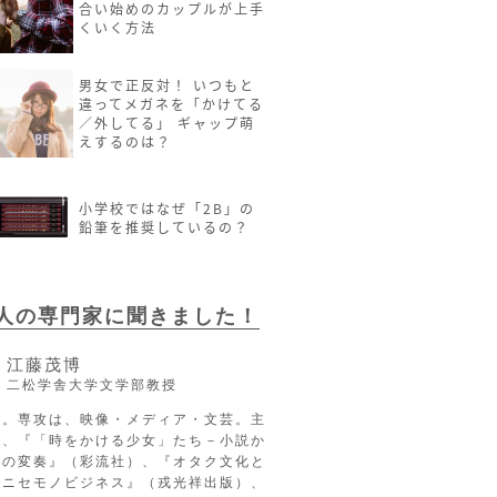
合い始めのカップルが上手
くいく方法
男女で正反対！ いつもと
違ってメガネを「かけてる
／外してる」 ギャップ萌
えするのは？
小学校ではなぜ「2B」の
鉛筆を推奨しているの？
2人の専門家に聞きました！
江藤茂博
二松学舎大学文学部教授
長。専攻は、映像・メディア・文芸。主
に、『「時をかける少女」たち－小説か
への変奏』（彩流社）、『オタク文化と
るニセモノビジネス』（戎光祥出版）、