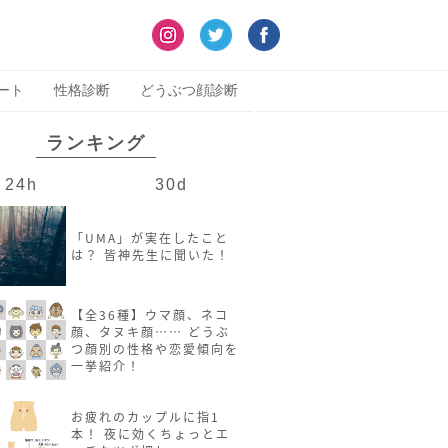
ート
性格診断
どうぶつ顔診断
ランキング
24h
30d
「UMA」が実在したこと
は？ 皆神先生に聞いた！
【全36種】ウマ顔、ネコ
顔、タヌキ顔…… どうぶ
つ顔別の性格や恋愛傾向を
一挙紹介！
お疲れのカップルに指1
本！ 夜に効くちょっとエ