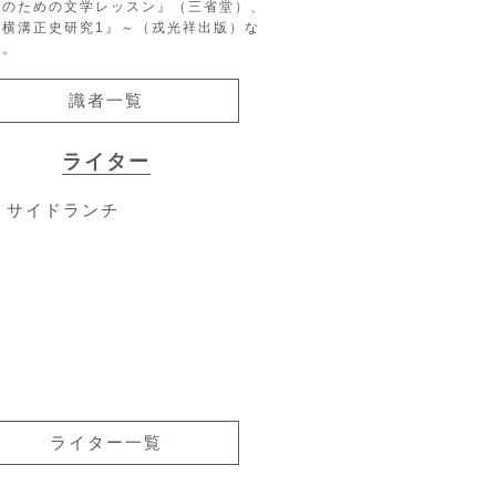
生のための文学レッスン』（三省堂）、
『横溝正史研究1』～（戎光祥出版）な
る。
識者一覧
ライター
サイドランチ
ライター一覧