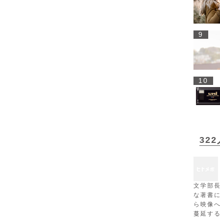
9
10
32
文学部
な著書
ら映像
蔓延す