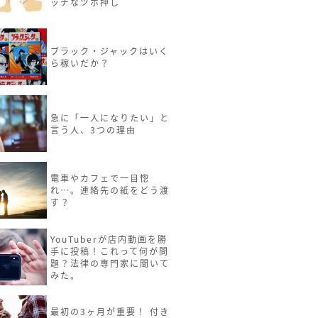
ッチなツボ押し
ブラック・ジャックはいく
ら稼いだか？
急に「一人になりたい」と
言う人、3つの理由
電車やカフェで一目惚
れ…。連絡先の紙をどう渡
す？
YouTuberが店内動画を勝
手に投稿！これって何が問
題？法律の専門家に聞いて
みた。
最初の3ヶ月が重要！ 付き