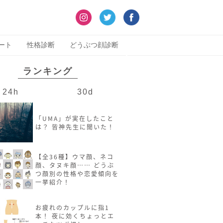
ート
性格診断
どうぶつ顔診断
ランキング
24h
30d
「UMA」が実在したこと
は？ 皆神先生に聞いた！
【全36種】ウマ顔、ネコ
顔、タヌキ顔…… どうぶ
つ顔別の性格や恋愛傾向を
一挙紹介！
お疲れのカップルに指1
本！ 夜に効くちょっとエ