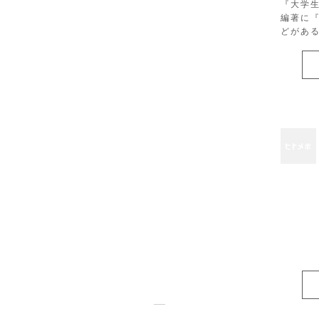
『大学
編著に
どがあ