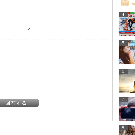
4
5
6
7
回答する
8