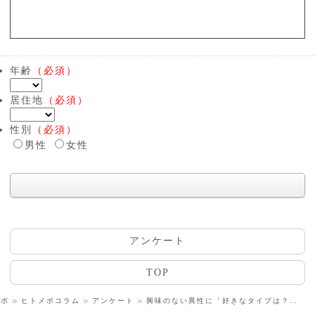
年齢
（必須）
居住地
（必須）
性別
（必須）
男性
女性
アンケート
TOP
メボ
ヒトメボコラム
アンケート
興味のない異性に「好きなタイプは？」と聞かれたらどうする？