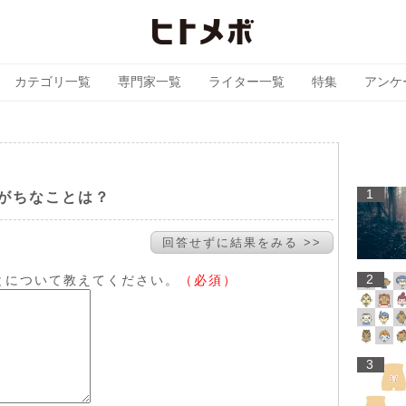
カテゴリ一覧
専門家一覧
ライター一覧
特集
アンケ
1
がちなことは？
回答せずに結果をみる >>
2
とについて教えてください。
（必須）
3