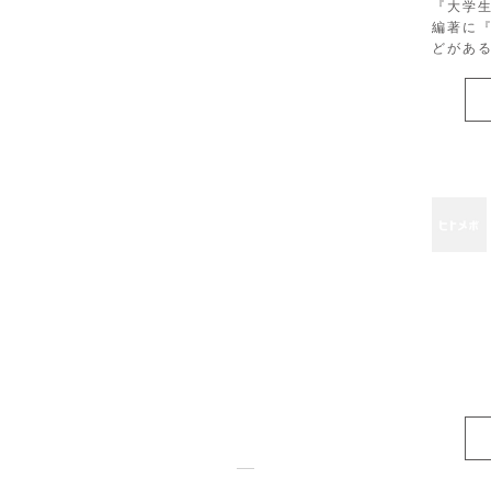
『大学
編著に
どがあ