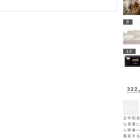
9
10
32
文学部
な著書
ら映像
蔓延す