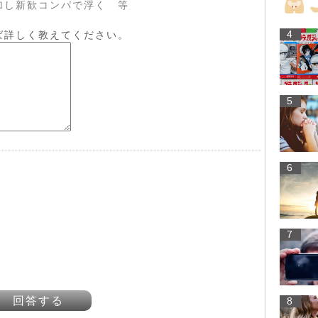
加し新歓コンパで浮く 等
4
ば詳しく教えてください。
5
6
7
回答する
8