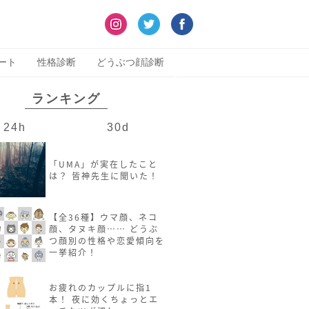
ート
性格診断
どうぶつ顔診断
ランキング
24h
30d
「UMA」が実在したこと
は？ 皆神先生に聞いた！
【全36種】ウマ顔、ネコ
顔、タヌキ顔…… どうぶ
つ顔別の性格や恋愛傾向を
一挙紹介！
お疲れのカップルに指1
本！ 夜に効くちょっとエ