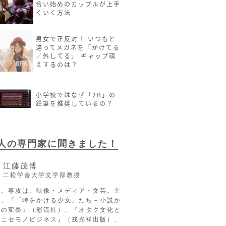
合い始めのカップルが上手
くいく方法
男女で正反対！ いつもと
違ってメガネを「かけてる
／外してる」 ギャップ萌
えするのは？
小学校ではなぜ「2B」の
鉛筆を推奨しているの？
2人の専門家に聞きました！
江藤茂博
二松学舎大学文学部教授
長。専攻は、映像・メディア・文芸。主
に、『「時をかける少女」たち－小説か
への変奏』（彩流社）、『オタク文化と
るニセモノビジネス』（戎光祥出版）、