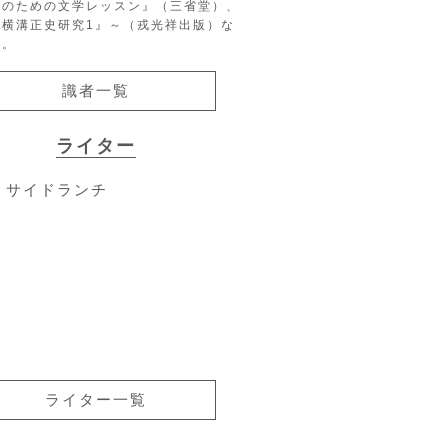
生のための文学レッスン』（三省堂）、
『横溝正史研究1』～（戎光祥出版）な
る。
識者一覧
ライター
サイドランチ
ライター一覧