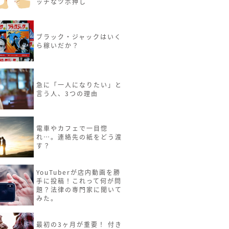
ッチなツボ押し
ブラック・ジャックはいく
ら稼いだか？
急に「一人になりたい」と
言う人、3つの理由
電車やカフェで一目惚
れ…。連絡先の紙をどう渡
す？
YouTuberが店内動画を勝
手に投稿！これって何が問
題？法律の専門家に聞いて
みた。
最初の3ヶ月が重要！ 付き