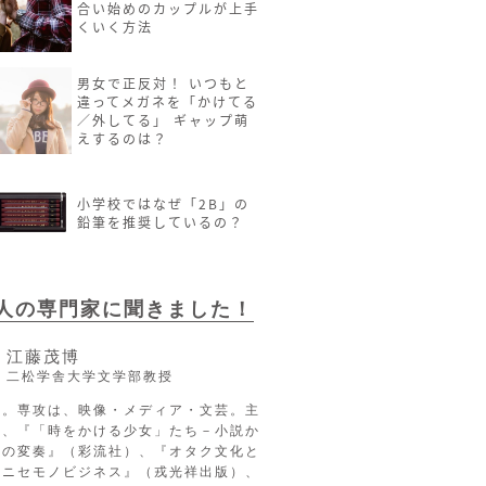
合い始めのカップルが上手
くいく方法
男女で正反対！ いつもと
違ってメガネを「かけてる
／外してる」 ギャップ萌
えするのは？
小学校ではなぜ「2B」の
鉛筆を推奨しているの？
2人の専門家に聞きました！
江藤茂博
二松学舎大学文学部教授
長。専攻は、映像・メディア・文芸。主
に、『「時をかける少女」たち－小説か
への変奏』（彩流社）、『オタク文化と
るニセモノビジネス』（戎光祥出版）、