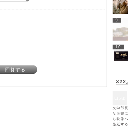
9
10
回答する
32
文学部
な著書
ら映像
蔓延す