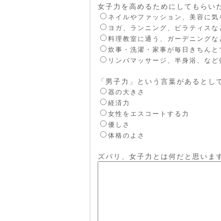
女子力を高めるためにしてもらい
ネイルやファッション、美容に気
ヨガ、ランニング、ピラティスな
料理教室に通う、ガーデニングな
炊事・洗濯・家事が毎日きちんと
リンパマッサージ、半身浴、など
「男子力」という言葉があるとし
器の大きさ
経済力
女性をエスコートする力
優しさ
体格のよさ
ズバリ、女子力とは何だと思いま