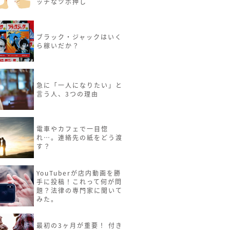
ッチなツボ押し
ブラック・ジャックはいく
ら稼いだか？
急に「一人になりたい」と
言う人、3つの理由
電車やカフェで一目惚
れ…。連絡先の紙をどう渡
す？
YouTuberが店内動画を勝
手に投稿！これって何が問
題？法律の専門家に聞いて
みた。
最初の3ヶ月が重要！ 付き