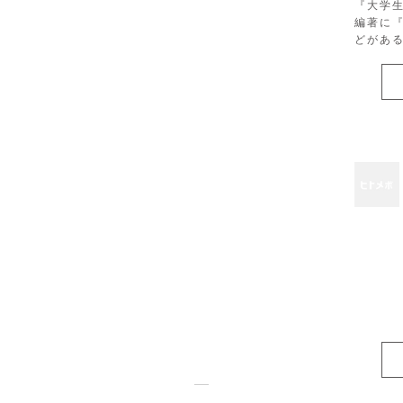
『大学
編著に
どがあ