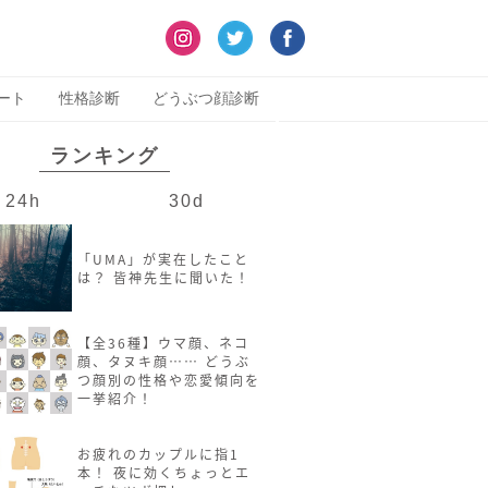
ート
性格診断
どうぶつ顔診断
ランキング
24h
30d
「UMA」が実在したこと
は？ 皆神先生に聞いた！
【全36種】ウマ顔、ネコ
顔、タヌキ顔…… どうぶ
つ顔別の性格や恋愛傾向を
一挙紹介！
お疲れのカップルに指1
本！ 夜に効くちょっとエ