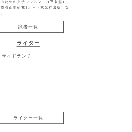
生のための文学レッスン』（三省堂）、
『横溝正史研究1』～（戎光祥出版）な
る。
識者一覧
ライター
サイドランチ
ライター一覧