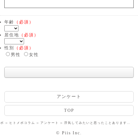
年齢
（必須）
居住地
（必須）
性別
（必須）
男性
女性
アンケート
TOP
メボ
ヒトメボコラム
アンケート
浮気してみたいと思ったことありますか？
© Piis Inc.