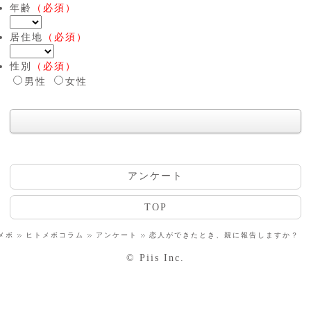
年齢
（必須）
居住地
（必須）
性別
（必須）
男性
女性
アンケート
TOP
メボ
ヒトメボコラム
アンケート
恋人ができたとき、親に報告しますか？
© Piis Inc.