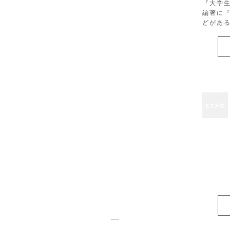
『大学
編著に
どがあ