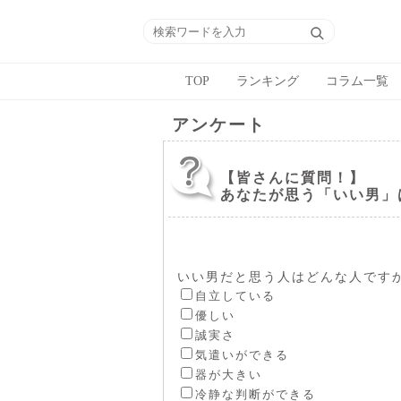
TOP
ランキング
コラム一覧
アンケート
【皆さんに質問！】
あなたが思う「いい男」
いい男だと思う人はどんな人です
自立している
優しい
誠実さ
気遣いができる
器が大きい
冷静な判断ができる