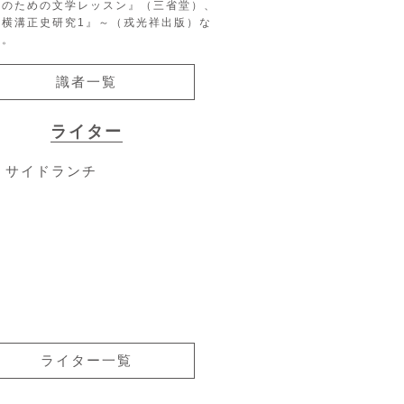
生のための文学レッスン』（三省堂）、
『横溝正史研究1』～（戎光祥出版）な
る。
識者一覧
ライター
サイドランチ
ライター一覧