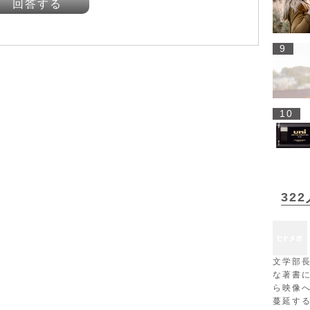
回答する
9
10
32
文学部
な著書
ら映像
蔓延す