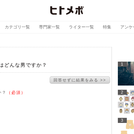
カテゴリ一覧
専門家一覧
ライター一覧
特集
アンケ
1
はどんな男ですか？
回答せずに結果をみる >>
2
か？
（必須）
3