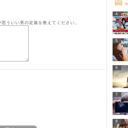
4
が思ういい男の定義を教えてください。
5
6
7
8