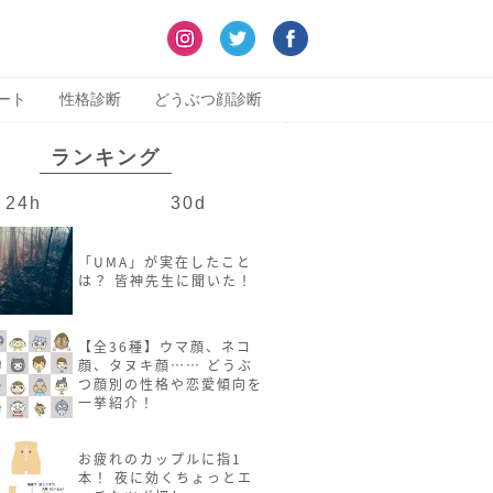
ート
性格診断
どうぶつ顔診断
ランキング
24h
30d
「UMA」が実在したこと
は？ 皆神先生に聞いた！
【全36種】ウマ顔、ネコ
顔、タヌキ顔…… どうぶ
つ顔別の性格や恋愛傾向を
一挙紹介！
お疲れのカップルに指1
本！ 夜に効くちょっとエ