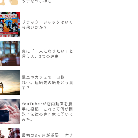
ッチなツボ押し
ブラック・ジャックはいく
ら稼いだか？
急に「一人になりたい」と
言う人、3つの理由
電車やカフェで一目惚
れ…。連絡先の紙をどう渡
す？
YouTuberが店内動画を勝
手に投稿！これって何が問
題？法律の専門家に聞いて
みた。
最初の3ヶ月が重要！ 付き