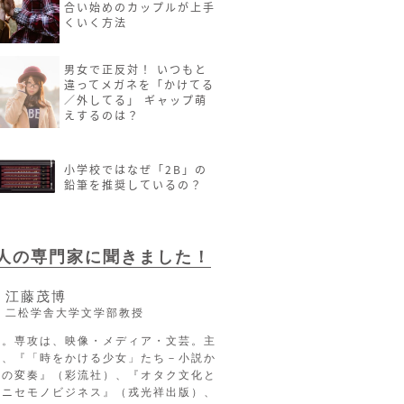
合い始めのカップルが上手
くいく方法
男女で正反対！ いつもと
違ってメガネを「かけてる
／外してる」 ギャップ萌
えするのは？
小学校ではなぜ「2B」の
鉛筆を推奨しているの？
2人の専門家に聞きました！
江藤茂博
二松学舎大学文学部教授
長。専攻は、映像・メディア・文芸。主
に、『「時をかける少女」たち－小説か
への変奏』（彩流社）、『オタク文化と
るニセモノビジネス』（戎光祥出版）、