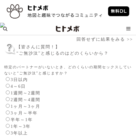
回答せずに結果をみる >>
【皆さんに質問！】
“ご無沙汰”と感じるのはどのくらいから？
特定のパートナーがいないとき、どのくらいの期間セックスしてい
ないと“ご無沙汰”と感じますか？
3日以内
4～6日
1週間～2週間
2週間～4週間
1ヶ月～3ヶ月
3ヶ月～半年
半年～1年
1年～3年
3年以上