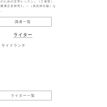
生のための文学レッスン』（三省堂）、
『横溝正史研究1』～（戎光祥出版）な
る。
識者一覧
ライター
サイドランチ
ライター一覧