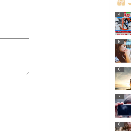
4
5
6
7
8