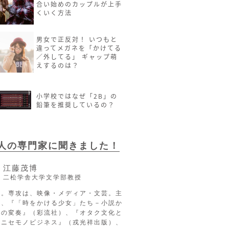
合い始めのカップルが上手
くいく方法
男女で正反対！ いつもと
違ってメガネを「かけてる
／外してる」 ギャップ萌
えするのは？
小学校ではなぜ「2B」の
鉛筆を推奨しているの？
2人の専門家に聞きました！
江藤茂博
二松学舎大学文学部教授
長。専攻は、映像・メディア・文芸。主
に、『「時をかける少女」たち－小説か
への変奏』（彩流社）、『オタク文化と
るニセモノビジネス』（戎光祥出版）、