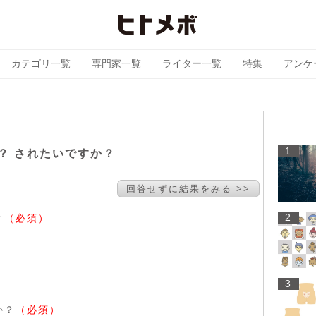
カテゴリ一覧
専門家一覧
ライター一覧
特集
アンケ
1
？ されたいですか？
回答せずに結果をみる >>
2
？
（必須）
3
か？
（必須）