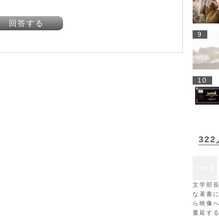
回答する
9
10
32
文学部
な著書
ら映像
蔓延す