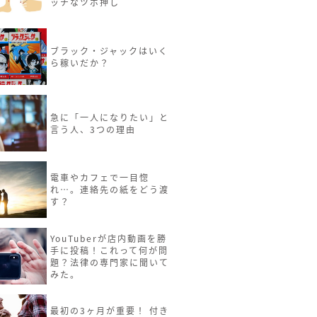
ッチなツボ押し
ブラック・ジャックはいく
ら稼いだか？
急に「一人になりたい」と
言う人、3つの理由
電車やカフェで一目惚
れ…。連絡先の紙をどう渡
す？
YouTuberが店内動画を勝
手に投稿！これって何が問
題？法律の専門家に聞いて
みた。
最初の3ヶ月が重要！ 付き