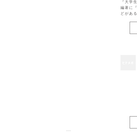
『大学
編著に
どがあ