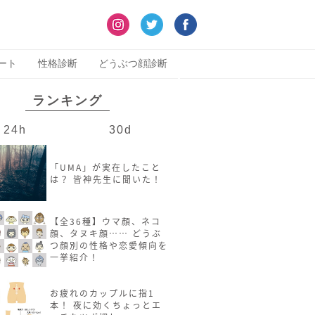
ート
性格診断
どうぶつ顔診断
ランキング
24h
30d
「UMA」が実在したこと
は？ 皆神先生に聞いた！
【全36種】ウマ顔、ネコ
顔、タヌキ顔…… どうぶ
つ顔別の性格や恋愛傾向を
一挙紹介！
お疲れのカップルに指1
本！ 夜に効くちょっとエ