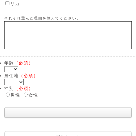
リカ
それぞれ選んだ理由を教えてください。
年齢
（必須）
居住地
（必須）
性別
（必須）
男性
女性