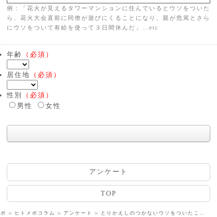
例：「花火が見えるタワーマンションに住んでいるとウソをついた
ら、花火大会直前に同僚が遊びにくることになり、親が危篤とさら
にウソをついて有給を使って３日間休んだ」…etc
年齢
（必須）
居住地
（必須）
性別
（必須）
男性
女性
アンケート
TOP
メボ
ヒトメボコラム
アンケート
とりかえしのつかないウソをついたことはありますか？