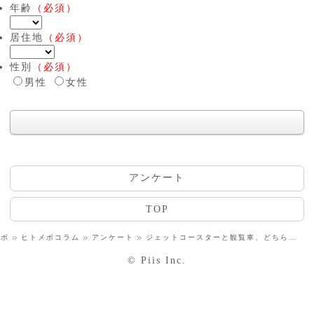
年齢
（必須）
居住地
（必須）
性別
（必須）
男性
女性
アンケート
TOP
メボ
ヒトメボコラム
アンケート
ジェットコースターと観覧車、どちらが好き？
© Piis Inc.