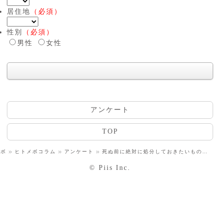
居住地
（必須）
性別
（必須）
男性
女性
アンケート
TOP
メボ
ヒトメボコラム
アンケート
死ぬ前に絶対に処分しておきたいものは？
© Piis Inc.