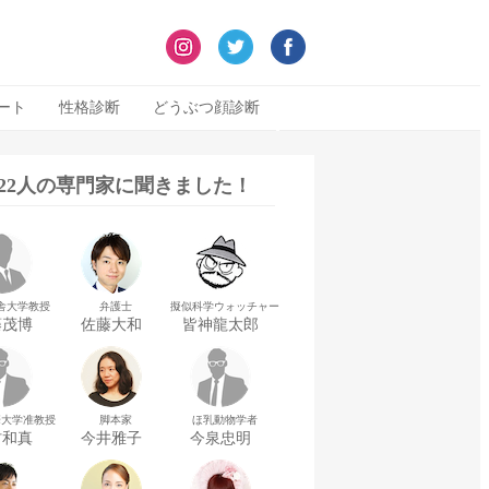
ート
性格診断
どうぶつ顔診断
322人の専門家に聞きました！
舎大学教授
弁護士
擬似科学ウォッチャー
藤茂博
佐藤大和
皆神龍太郎
華大学准教授
脚本家
ほ乳動物学者
村和真
今井雅子
今泉忠明