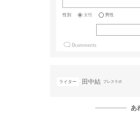
性別
女性
男性
0
comments
田中結
ライター
プレスラボ
あ