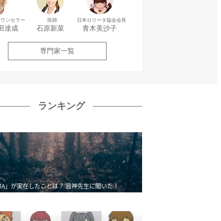
カウンセラー
医師
日本ロリータ協会会長
田達成
石原新菜
青木美沙子
専門家一覧
ランキング
MA」が実在したことは？ 皆神先生に聞いた！