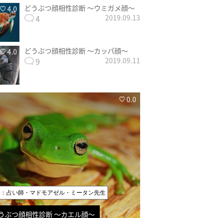
どうぶつ顔相性診断 〜ウミガメ顔〜
4.0
4
2019.09.13
どうぶつ顔相性診断 〜カッパ顔〜
4.0
9
2019.09.11
0.0
修：占い師・マドモアゼル・ミータン先生
うぶつ顔相性診断 〜カエル顔〜