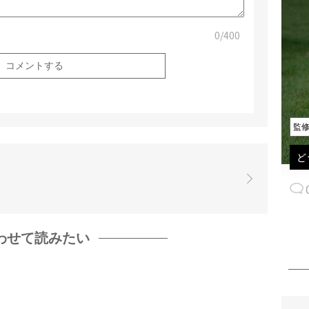
0
/400
監
ど
わせて読みたい