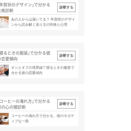
｢年賀状のデザイン｣で分かる
診断する
性格診断
あの人からは届いてる？ 年賀状のデザイ
出典
記事
ンから読み解く送り主の性格と心理
｢寝るときの服装｣で分かる彼
診断する
の恋愛傾向
オンとオフの境界線!? 寝るときの服装で
出典
記事
分かる彼の恋愛傾向
｢コーヒーの淹れ方｣で分かる
診断する
彼の心の闇診断
コーヒーの淹れ方で分かる、彼のネガテ
出典
記事
ィブな一面