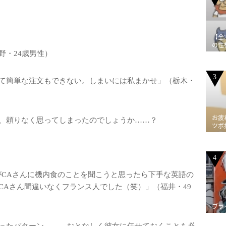
【全
の性
野・24歳男性）
3
て簡単な注文もできない。しまいには私まかせ」（栃木・
お疲
、頼りなく思ってしまったのでしょうか……？
ツボ
4
がCAさんに機内食のことを聞こうと思ったら下手な英語の
CAさん間違いなくフランス人でした（笑）」（福井・49
ブラ