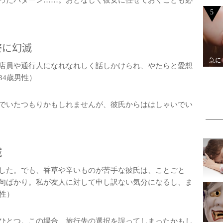
ったパターン……。おとなしく彼女に任せておくことも必
5
姿に幻滅
急に
店員や通行人になれなれしく話しかけられ、やたらと愛想
34歳男性）
でいたつもりかもしれませんが、彼氏からははしゃいでい
滅
した。でも、香草や辛いものが苦手な彼氏は、ことごと
句ばかり。私が友人に対して申し訳ない気分になるし、ま
性）
ひとつ。この場合、旅行先の選択を誤ってしまったかもし