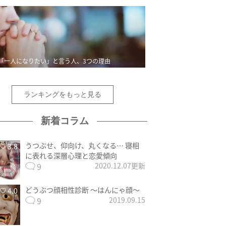
「一人になりたい」と言う人、3つの理由
ランキングをもっと見る
新着コラム
うつぶせ、仰向け、丸くなる… 寝相
3.8
に表れる深層心理と恋愛傾向
9
2020.12.07更新
どうぶつ顔相性診断 〜はんにゃ顔〜
4.0
9
2019.09.15