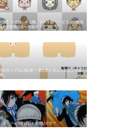
36種】ウマ顔、ネコ顔、タヌキ顔…… どうぶつ顔別
格や恋愛傾向を一挙紹介！
れのカップルに指1本！ 夜に効くちょっとエッチな
押し
ック・ジャックはいくら稼いだか？