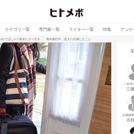
カテゴリ一覧
専門家一覧
ライター一覧
特集
アンケ
られてはしゃぐ彼女にドン引き… 海外旅行中、恋人に幻滅したこと
二松学
江
京都精
吉