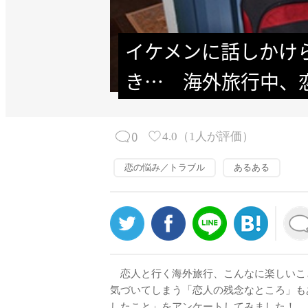
イケメンに話しかけ
き…　海外旅行中、
0
4.0
（
1
人が評価）
恋の悩み／トラブル
あるある
恋人と行く海外旅行、こんなに楽しいこ
気づいてしまう「恋人の残念なところ」も
したこと」をアンケートしてみました！