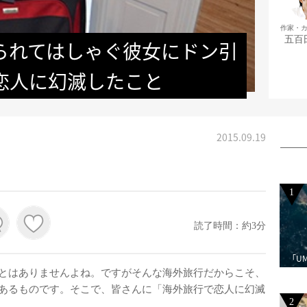
作家・
五百
られてはしゃぐ彼女にドン引
恋人に幻滅したこと
2015.09.19
1
読了時間：約3分
「U
とはありませんよね。ですがそんな海外旅行だからこそ、
あるものです。そこで、皆さんに「海外旅行で恋人に幻滅
2