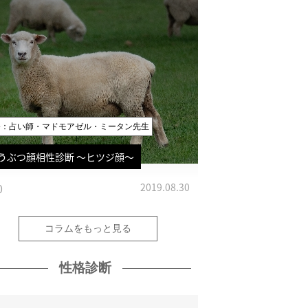
修：占い師・マドモアゼル・ミータン先生
うぶつ顔相性診断 〜ヒツジ顔〜
0
2019.08.30
コラムをもっと見る
性格診断