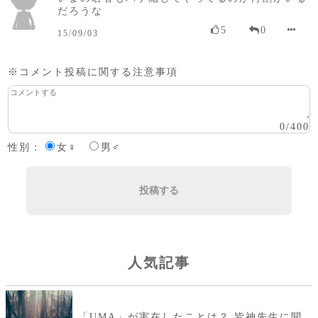
だろうな
5
0
15/09/03
※コメント投稿に関する注意事項
0
/
400
性別：
女♀
男♂
投稿する
人気記事
「UMA」が実在したことは？ 皆神先生に聞