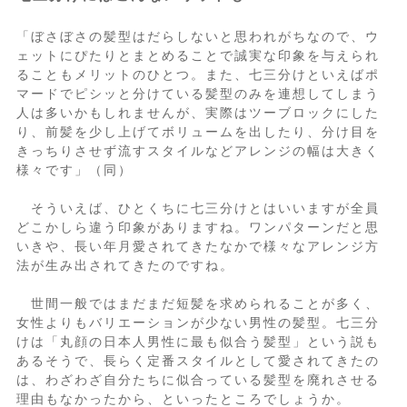
「ぼさぼさの髪型はだらしないと思われがちなので、ウ
ェットにぴたりとまとめることで誠実な印象を与えられ
ることもメリットのひとつ。また、七三分けといえばポ
マードでピシッと分けている髪型のみを連想してしまう
人は多いかもしれませんが、実際はツーブロックにした
り、前髪を少し上げてボリュームを出したり、分け目を
きっちりさせず流すスタイルなどアレンジの幅は大きく
様々です」（同）
そういえば、ひとくちに七三分けとはいいますが全員
どこかしら違う印象がありますね。ワンパターンだと思
いきや、長い年月愛されてきたなかで様々なアレンジ方
法が生み出されてきたのですね。
世間一般ではまだまだ短髪を求められることが多く、
女性よりもバリエーションが少ない男性の髪型。七三分
けは「丸顔の日本人男性に最も似合う髪型」という説も
あるそうで、長らく定番スタイルとして愛されてきたの
は、わざわざ自分たちに似合っている髪型を廃れさせる
理由もなかったから、といったところでしょうか。