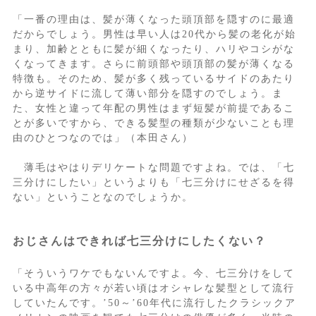
「一番の理由は、髪が薄くなった頭頂部を隠すのに最適
だからでしょう。男性は早い人は20代から髪の老化が始
まり、加齢とともに髪が細くなったり、ハリやコシがな
くなってきます。さらに前頭部や頭頂部の髪が薄くなる
特徴も。そのため、髪が多く残っているサイドのあたり
から逆サイドに流して薄い部分を隠すのでしょう。ま
た、女性と違って年配の男性はまず短髪が前提であるこ
とが多いですから、できる髪型の種類が少ないことも理
由のひとつなのでは」（本田さん）
薄毛はやはりデリケートな問題ですよね。では、「七
三分けにしたい」というよりも「七三分けにせざるを得
ない」ということなのでしょうか。
おじさんはできれば七三分けにしたくない？
「そういうワケでもないんですよ。今、七三分けをして
いる中高年の方々が若い頃はオシャレな髪型として流行
していたんです。’50～’60年代に流行したクラシックア