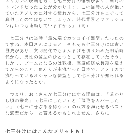
メリカンの映画を観ても七三分けの俳優が多く、当時の
トレンドだったことが分かります。この当時の人が抱い
ていたアメリカに対する憧れから、七三分けをこぞって
真似したのではないでしょうか。時代背景とファッショ
ンはいつも連動していますから」（同）
七三分けは当時『最先端でカッコイイ髪型』だったの
ですね。本田さんによると、そもそも七三分けには古い
歴史があり、文明開化でちょんまげを切り始めた明治時
代から、男性の髪型のひとつとして存在していたそう。
しかし、ブームとなるのは戦後、高度経済成長期を迎え
てからのこと。角刈りが主流だった日本で、アメリカで
流行っているオシャレな髪型として七三分けが知られる
ようになったとか。
つまり、おじさんが七三分けにする理由は、「若かり
し頃の栄光」（七三にしたい）と「薄毛をカバーした
い」（七三にせざるを得ない）の双方を満たせるベスト
な髪型だから…と言えるかもしれません。さらに…
七三分けにはこんなメリットも！