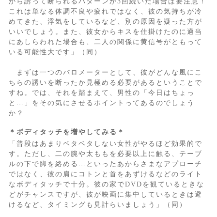
から誘って断られるパターンが3回続いた場合は要注意！
これは単なる体調不良や疲れではなく、彼の気持ちが冷
めてきた、浮気をしているなど、別の原因を疑った方が
いいでしょう。また、彼女からキスを仕掛けたのに適当
にあしらわれた場合も、二人の関係に黄信号がともって
いる可能性大です」（同）
まずは一つのバロメーターとして、彼がどんな風にこ
ちらの誘いを断ったか見極める必要があるということで
すね。では、それを踏まえて、男性の「今日はちょっ
と…」をその気にさせるポイントってあるのでしょう
か？
＊ボディタッチを増やしてみる＊
「普段はあまりベタベタしない女性がやるほど効果的で
す。ただし、二の腕や太ももを必要以上に触る、テーブ
ルの下で脚を絡める…といったあからさまなアプローチ
ではなく、彼の肩にコトンと首をあずけるなどのライト
なボディタッチで十分。彼の家でDVDを観ているときな
どがチャンスですが、彼が映画に集中しているときは避
けるなど、タイミングも見計らいましょう」（同）