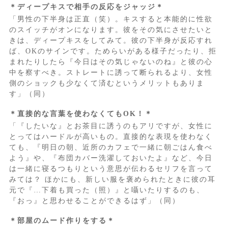
＊ディープキスで相手の反応をジャッジ＊
「男性の下半身は正直（笑）。キスすると本能的に性欲
のスイッチがオンになります。彼をその気にさせたいと
きは、ディープキスをしてみて。彼の下半身が反応すれ
ば、OKのサインです。ためらいがある様子だったり、拒
まれたりしたら『今日はその気じゃないのね』と彼の心
中を察すべき。ストレートに誘って断られるより、女性
側のショックも少なくて済むというメリットもありま
す」（同）
＊直接的な言葉を使わなくてもOK！＊
「『したいな』とお茶目に誘うのもアリですが、女性に
とってはハードルが高いもの。直接的な表現を使わなく
ても、『明日の朝、近所のカフェで一緒に朝ごはん食べ
よう』や、『布団カバー洗濯しておいたよ』など、今日
は一緒に寝るつもりという意思が伝わるセリフを言って
みては？ ほかにも、新しい服を褒められたときに彼の耳
元で『…下着も買った（照）』と囁いたりするのも、
『おっ』と思わせることができるはず」（同）
＊部屋のムード作りをする＊