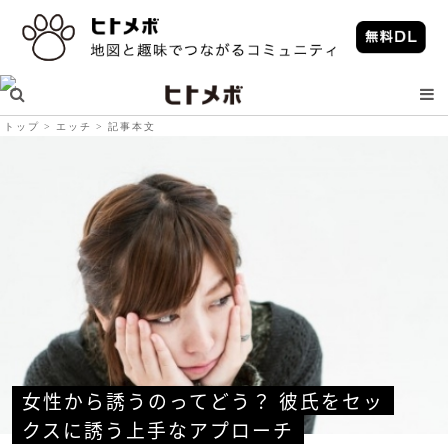
トップ
エッチ
記事本文
女性から誘うのってどう？ 彼氏をセッ
クスに誘う上手なアプローチ