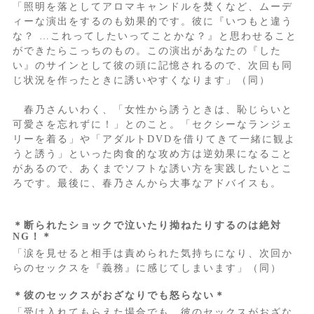
「照明を落としてアロマキャンドルを焚くなど、ムーデ
ィーな演出をするのも効果的です。彼に『いつもと違う
な？ …これってしたいってことかな？』と思わせること
ができたらこっちのもの。この演出があなたの『した
い』のサインとして彼の頭に記憶されるので、次回も同
じ状況を作ったときに誘いやすくなります」（同）
春乃さんいわく、「女性から誘うときは、恥じらいと
可愛さを忘れずに！」とのこと。「セクシーなランジェ
リーを着る」や「アダルトDVDを借りてきて一緒に観よ
うと誘う」といった肉食的な攻め方は逆効果になること
があるので、あくまでソフトな誘い方を実践したいとこ
ろです。最後に、春乃さんから大事なアドバイスも。
＊断られたショックで泣いたり拗ねたりするのは絶対
NG！＊
「涙を見せると相手は責められた気持ちになり、次回か
らのセックスを『義務』に感じてしまいます」（同）
＊彼のセックスがおざなりでも怒らない＊
「受け入れてもらえた場合でも、彼のセックスがおざな