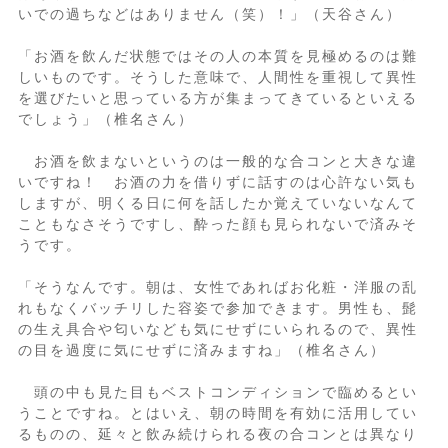
いでの過ちなどはありません（笑）！」（天谷さん）
「お酒を飲んだ状態ではその人の本質を見極めるのは難
しいものです。そうした意味で、人間性を重視して異性
を選びたいと思っている方が集まってきているといえる
でしょう」（椎名さん）
お酒を飲まないというのは一般的な合コンと大きな違
いですね！ お酒の力を借りずに話すのは心許ない気も
しますが、明くる日に何を話したか覚えていないなんて
こともなさそうですし、酔った顔も見られないで済みそ
うです。
「そうなんです。朝は、女性であればお化粧・洋服の乱
れもなくバッチリした容姿で参加できます。男性も、髭
の生え具合や匂いなども気にせずにいられるので、異性
の目を過度に気にせずに済みますね」（椎名さん）
頭の中も見た目もベストコンディションで臨めるとい
うことですね。とはいえ、朝の時間を有効に活用してい
るものの、延々と飲み続けられる夜の合コンとは異なり