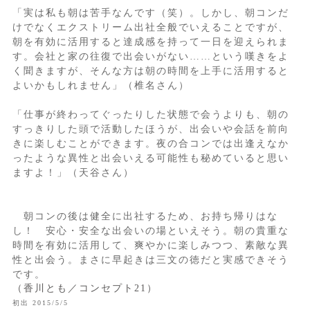
「実は私も朝は苦手なんです（笑）。しかし、朝コンだ
けでなくエクストリーム出社全般でいえることですが、
朝を有効に活用すると達成感を持って一日を迎えられま
す。会社と家の往復で出会いがない……という嘆きをよ
く聞きますが、そんな方は朝の時間を上手に活用すると
よいかもしれません」（椎名さん）
「仕事が終わってぐったりした状態で会うよりも、朝の
すっきりした頭で活動したほうが、出会いや会話を前向
きに楽しむことができます。夜の合コンでは出逢えなか
ったような異性と出会いえる可能性も秘めていると思い
ますよ！」（天谷さん）
朝コンの後は健全に出社するため、お持ち帰りはな
し！ 安心・安全な出会いの場といえそう。朝の貴重な
時間を有効に活用して、爽やかに楽しみつつ、素敵な異
性と出会う。まさに早起きは三文の徳だと実感できそう
です。
（香川とも／コンセプト21）
初出 2015/5/5