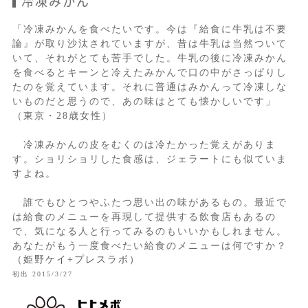
冷凍みかん
「冷凍みかんを食べたいです。今は『給食に牛乳は不要
論』が取り沙汰されていますが、昔は牛乳は当然ついて
いて、それがとても苦手でした。牛乳の後に冷凍みかん
を食べるとキーンと冷えたみかんで口の中がさっぱりし
たのを覚えています。それに普通はみかんって冷凍しな
いものだと思うので、あの味はとても懐かしいです」
（東京・28歳女性）
冷凍みかんの皮をむくのは冷たかった覚えがありま
す。ショリショリした食感は、ジェラートにも似ていま
すよね。
誰でもひとつやふたつ思い出の味があるもの。最近で
は給食のメニューを再現して提供する飲食店もあるの
で、気になる人と行ってみるのもいいかもしれません。
あなたがもう一度食べたい給食のメニューは何ですか？
（姫野ケイ+プレスラボ）
初出 2015/3/27