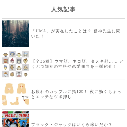
人気記事
「UMA」が実在したことは？ 皆神先生に聞
いた！
【全36種】ウマ顔、ネコ顔、タヌキ顔…… ど
うぶつ顔別の性格や恋愛傾向を一挙紹介！
お疲れのカップルに指1本！ 夜に効くちょっ
とエッチなツボ押し
ブラック・ジャックはいくら稼いだか？