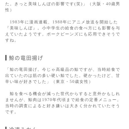
た。きっと美味しんぼの影響です(笑)」（大阪・40歳男
性）
1983年に漫画連載、1988年にアニメ放送を開始した
『美味しんぼ』。小中学生の給食の食べ方にも影響を与
えていたようです。ポークビーンズにも応用できそうで
すね。
鯨の竜田揚げ
「鯨の竜田揚げ。今じゃ高級品の鯨ですが、当時給食で
出ていたのは筋の多い硬い鯨でした。硬かったけど、甘
辛い味が好きでした」（東京・50歳女性）
鯨を食べる機会が減った世代からすると意外かもしれ
ませんが、鯨肉は1970年代頃まで給食の定番メニュー。
当時の調査によると好き嫌いは大きく分かれていたそう
です。