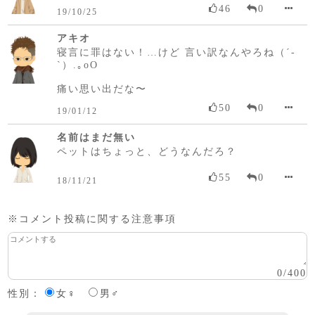
46
0
19/10/25
アキオ
寝言に罪はない！…けど 言い訳なんやろね（´-
`）.｡oO
痛い思い出だな〜
50
0
19/01/12
名前はまだ無い
ペットはちょっと、どうなんだろ？
55
0
18/11/21
※コメント投稿に関する注意事項
0
/
400
性別：
女♀
男♂