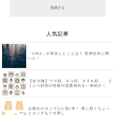
投稿する
人気記事
「UMA」が実在したことは？ 皆神先生に聞
いた！
【全36種】ウマ顔、ネコ顔、タヌキ顔…… ど
うぶつ顔別の性格や恋愛傾向を一挙紹介！
お疲れのカップルに指1本！ 夜に効くちょっ
とエッチなツボ押し