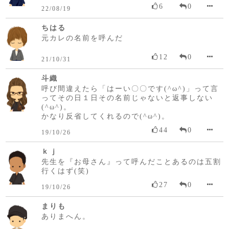
6
0
22/08/19
ちはる
元カレの名前を呼んだ
12
0
21/10/31
斗織
呼び間違えたら「はーい〇〇です(^ω^)」って言
ってその日１日その名前じゃないと返事しない
(^ω^)。
かなり反省してくれるので(^ω^)。
44
0
19/10/26
ｋｊ
先生を『お母さん』って呼んだことあるのは五割
行くはず(笑)
27
0
19/10/26
まりも
ありまへん。