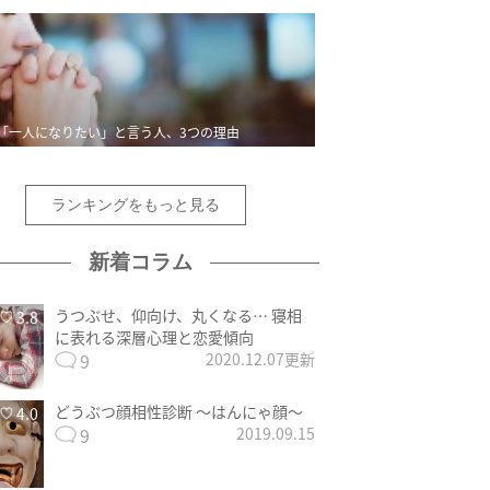
「一人になりたい」と言う人、3つの理由
ランキングをもっと見る
新着コラム
うつぶせ、仰向け、丸くなる… 寝相
3.8
に表れる深層心理と恋愛傾向
9
2020.12.07更新
どうぶつ顔相性診断 〜はんにゃ顔〜
4.0
9
2019.09.15