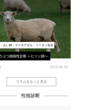
修：占い師・マドモアゼル・ミータン先生
うぶつ顔相性診断 〜ヒツジ顔〜
0
2019.08.30
コラムをもっと見る
性格診断