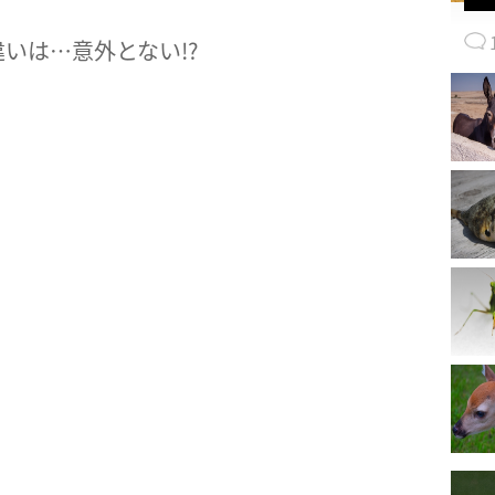
いは…意外とない!?