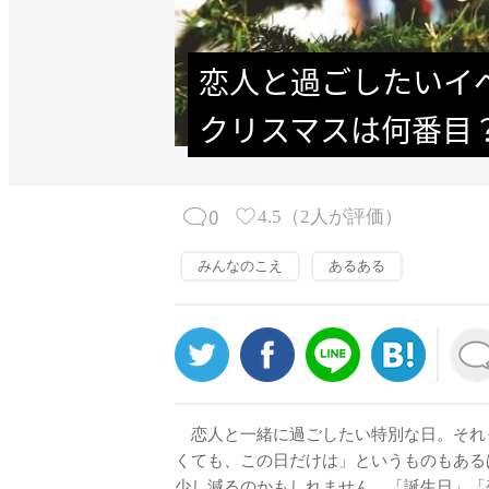
恋人と過ごしたいイ
クリスマスは何番目
0
4.5
（
2
人が評価）
みんなのこえ
あるある
恋人と一緒に過ごしたい特別な日。それ
くても、この日だけは」というものもある
少し減るのかもしれません。「誕生日」「