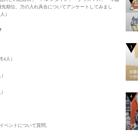
優先順位、力の入れ具合についてアンケートしてみまし
3人）
【全
の性
？
3
性4人）
お疲
人）
ツボ
人）
4
るイベントについて質問。
ブラ