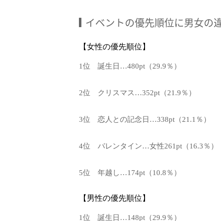
イベントの優先順位に男女の違
【女性の優先順位】
1位 誕生日…480pt（29.9％）
2位 クリスマス…352pt（21.9％）
3位 恋人との記念日…338pt（21.1％）
4位 バレンタイン…女性261pt（16.3％）
5位 年越し…174pt（10.8％）
【男性の優先順位】
1位 誕生日…148pt（29.9％）