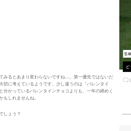
監
ど
てみるとあまり変わらないですね…。第一優先ではないだ
大切に考えているようです。少し違うのは「バレンタイ
と分かっているバレンタインチョコよりも、一年の締めく
かもしれませんね。
でしょう？