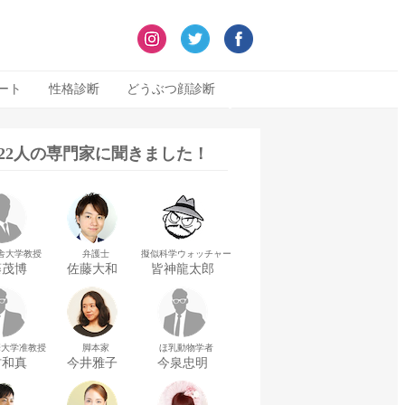
ート
性格診断
どうぶつ顔診断
322人の専門家に聞きました！
舎大学教授
弁護士
擬似科学ウォッチャー
藤茂博
佐藤大和
皆神龍太郎
華大学准教授
脚本家
ほ乳動物学者
村和真
今井雅子
今泉忠明