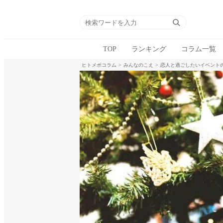
TOP
ランキング
コラム一覧
ヒトメボコラム
みんなのこえ
恋人と過ごしたいイベント