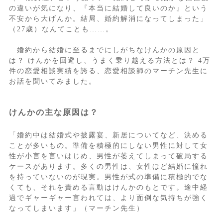
の違いが気になり、『本当に結婚して良いのか』という
不安から大げんか。結局、婚約解消になってしまった」
（27歳）なんてことも……。
婚約から結婚に至るまでにしがちなけんかの原因と
は？ けんかを回避し、うまく乗り越える方法とは？ 4万
件の恋愛相談実績を誇る、恋愛相談師のマーチン先生に
お話を聞いてみました。
けんかの主な原因は？
「婚約中は結婚式や披露宴、新居についてなど、決める
ことが多いもの。準備を積極的にしない男性に対して女
性が小言を言いはじめ、男性が萎えてしまって破局する
ケースがあります。多くの男性は、女性ほど結婚に憧れ
を持っていないのが現実。男性が式の準備に積極的でな
くても、それを責める言動はけんかのもとです。途中経
過でギャーギャー言われては、より面倒な気持ちが強く
なってしまいます」（マーチン先生）