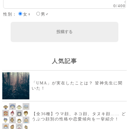
0
/
400
性別：
女♀
男♂
投稿する
人気記事
「UMA」が実在したことは？ 皆神先生に聞
いた！
【全36種】ウマ顔、ネコ顔、タヌキ顔…… ど
うぶつ顔別の性格や恋愛傾向を一挙紹介！