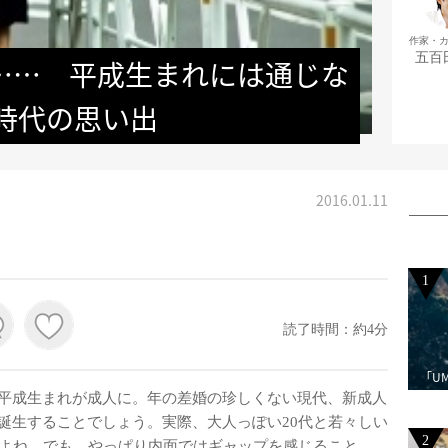
作家・
五百
……　平成生まれには通じな
時代の思い出
2016.01.11
1
読了時間：約4分
「U
平成生まれが成人に。年の差婚の珍しくない現代、新成人
誕生することでしょう。実際、大人っぽい20代と若々しい
2
んよね。でも、やっぱり内面ではギャップを感じること