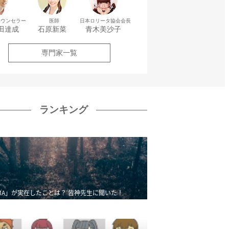
カウンセラー
医師
日本ロリータ協会会長
田達成
石原新菜
青木美沙子
専門家一覧
ランキング
MA」が実在したことは？ 皆神先生に聞いた！