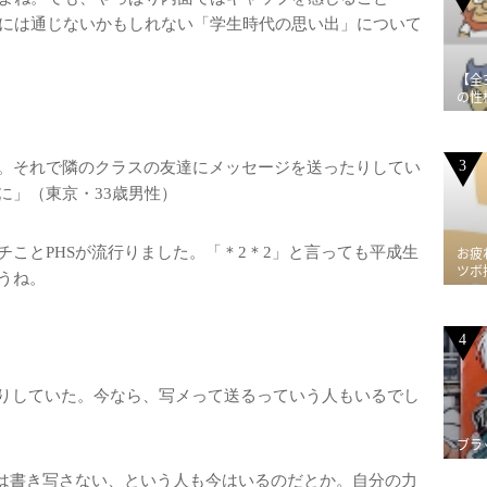
れには通じないかもしれない「学生時代の思い出」について
【全
の性
3
。それで隣のクラスの友達にメッセージを送ったりしてい
に」（東京・33歳男性）
ことPHSが流行りました。「＊2＊2」と言っても平成生
お疲
ツボ
うね。
4
たりしていた。今なら、写メって送るっていう人もいるでし
ブラ
では書き写さない、という人も今はいるのだとか。自分の力