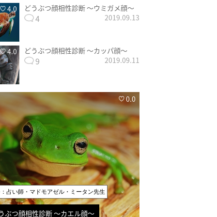
どうぶつ顔相性診断 〜ウミガメ顔〜
4.0
4
2019.09.13
どうぶつ顔相性診断 〜カッパ顔〜
4.0
9
2019.09.11
0.0
修：占い師・マドモアゼル・ミータン先生
うぶつ顔相性診断 〜カエル顔〜