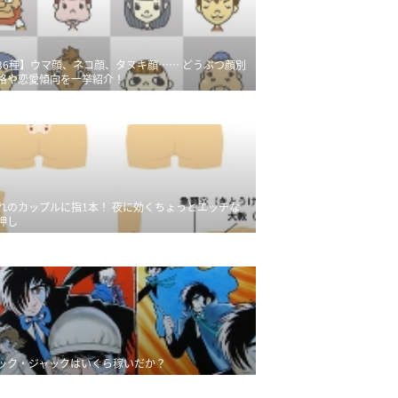
36種】ウマ顔、ネコ顔、タヌキ顔…… どうぶつ顔別
格や恋愛傾向を一挙紹介！
れのカップルに指1本！ 夜に効くちょっとエッチな
押し
ック・ジャックはいくら稼いだか？