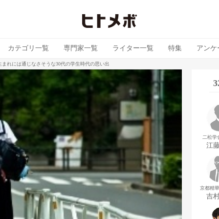
カテゴリ一覧
専門家一覧
ライター一覧
特集
アンケ
生まれには通じなさそうな30代の学生時代の思い出
二松学
江
京都精
吉