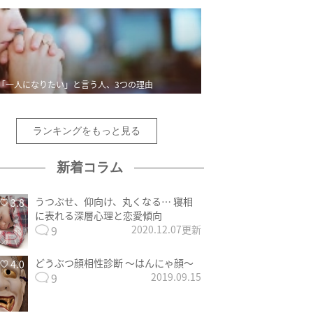
「一人になりたい」と言う人、3つの理由
ランキングをもっと見る
新着コラム
うつぶせ、仰向け、丸くなる… 寝相
3.8
に表れる深層心理と恋愛傾向
9
2020.12.07更新
どうぶつ顔相性診断 〜はんにゃ顔〜
4.0
9
2019.09.15