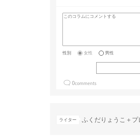
性別
女性
男性
0
comments
ふくだりょうこ＋プ
ライター