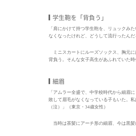
学生鞄を「背負う」
「肩にかけて持つ学生鞄を、リュックみた
なくなったけれど、どうして流行ったんだ
ミニスカートにルーズソックス、胸元に
背負う。そんな女子高生があふれていた時
細眉
「アムラー全盛で、中学校時代から細眉に
敗して眉毛がなくなっている子もいた。私
（泣）」（東京・34歳女性）
当時は茶髪にアーチ形の細眉、今は黒髪