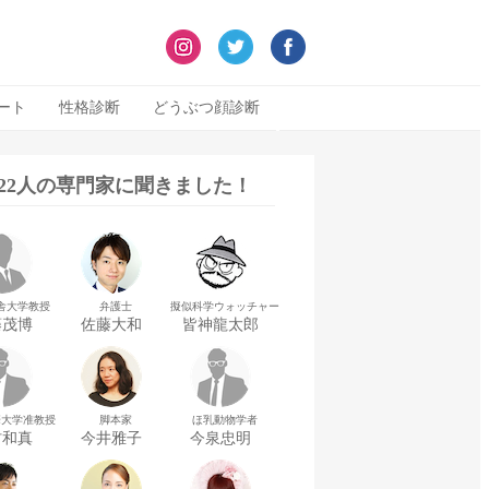
ート
性格診断
どうぶつ顔診断
322人の専門家に聞きました！
舎大学教授
弁護士
擬似科学ウォッチャー
藤茂博
佐藤大和
皆神龍太郎
華大学准教授
脚本家
ほ乳動物学者
村和真
今井雅子
今泉忠明