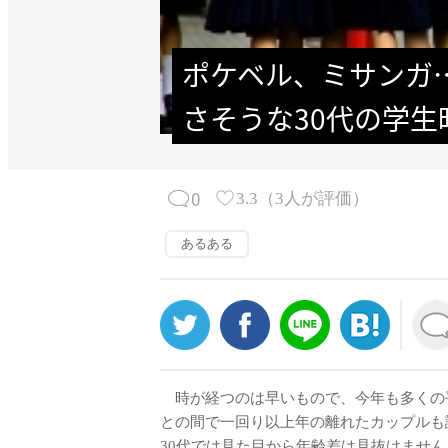
ポケベル、ミサンガ
さそうな30代の学生
0
3.3
（
3
人が評価）
あるある
時が経つのは早いもので、今年も多くの
との間で一回り以上年の離れたカップルも
30代では見た目から年齢差は見抜けませ