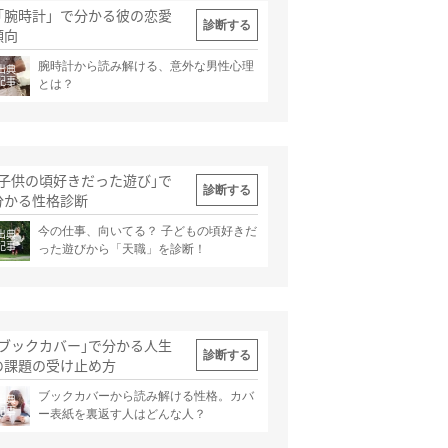
「腕時計」で分かる彼の恋愛
診断する
傾向
腕時計から読み解ける、意外な男性心理
出典
記事
とは？
｢子供の頃好きだった遊び｣で
診断する
分かる性格診断
今の仕事、向いてる？ 子どもの頃好きだ
出典
記事
った遊びから「天職」を診断！
｢ブックカバー｣で分かる人生
診断する
の課題の受け止め方
ブックカバーから読み解ける性格。カバ
出典
記事
ー表紙を裏返す人はどんな人？