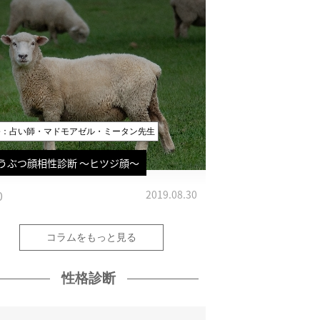
修：占い師・マドモアゼル・ミータン先生
うぶつ顔相性診断 〜ヒツジ顔〜
0
2019.08.30
コラムをもっと見る
性格診断