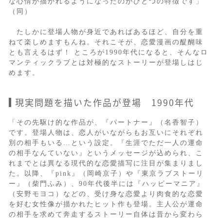
な心情が描かれるようになったのがひとつの特徴です」
（同）
たしかに登場人物が身近であればあるほど、自分を重
ねて楽しめますもんね。それこそが、恋愛漫画の醍醐味
とも言えるはず！ ところが1990年代になると、そんなロ
マンティックラブとは対極的なストーリーが登場しはじ
めます。
現実問題を描いた作品が登場 1990年代
「その先駆け的な作品が、『パートナー』（名香智子）
です。登場人物は、恋人がいながらもお互いにそれぞれ
別の相手もいる…という設定。『生涯でただ一人の運命
の相手なんていない』というメッセージが込められ、こ
れまでとは異なる現代的な恋愛描写に注目が集まりまし
た。以降、『pink』（岡崎京子）や『東京ラブストーリ
ー』（柴門ふみ）、90年代後半には『ハッピーマニア』
（安野モヨコ）などの、受け身な恋愛より肉食的な恋愛
を好む女性像が描かれたヒット作も登場。主人公が運命
の相手を求めて奔走するストーリー自体は昔から変わら