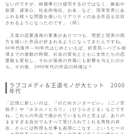
ないのですが、綺麗事だけ描写するのではなく、嫉妬や
欲望、虚栄心、社会的地位、お金…など、現実世界にあ
ふれる様々な問題を描いたリアリティのある作品も注目
されるようになったのです」（同）
王道の恋愛漫画の要素がありつつも、理想と現実の両
方を描いた作品が好まれるようになってきたんですね。
80年代後半～90年代はじめといえば、好景気～バブル崩
壊までの激動の時期。社会の変化とともに女性たちの恋
愛観も変化し、それが漫画の作風にも影響を与えたのか
も。その後、2000年代の作品の特徴は？
ラブコメディ＆王道モノが大ヒット 2000
年代
「記憶に新しいのは、『のだめカンタービレ』（二ノ宮
知子）や『ホタルノヒカリ』（ひうらさとる）などです
ね。これらの作品で描かれているものと言えば、ありの
まますぎる自分でもすべて受け入れてくれる男性の存
在。さらには料理も仕事も器用にこなす…というヒーロ