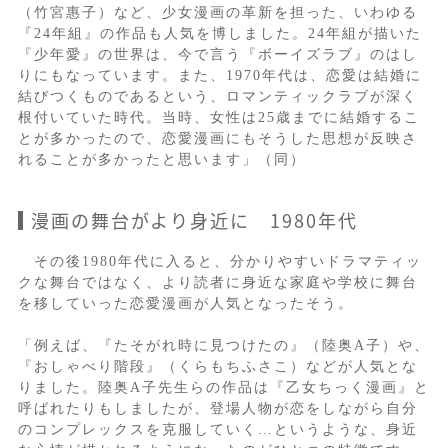
（竹宮惠子）など、少女漫画の革新を担った、いわゆる
『24年組』の作品も人気を博しました。24年組が描いた
『少年愛』の世界は、今で言う『ボーイズラブ』のはし
りにもなっています。また、1970年代は、恋愛は結婚に
結びつくものであるという、ロマンティックラブが深く
根付いていた時代。当時、女性は25歳までに結婚するこ
とが多かったので、恋愛漫画にもそうした思想が反映さ
れることが多かったと思います」（同）
漫画の舞台がより身近に 1980年代
その後1980年代に入ると、分かりやすいドラマティッ
クな舞台ではなく、より読者に身近な家庭や学校に舞台
を移していった恋愛漫画が人気となったそう。
「例えば、『たそがれ時に見つけたの』（陸奥A子）や、
『おしゃべり階段』（くらもちふさこ）などが人気とな
りました。陸奥A子先生らの作品は『乙女ちっく漫画』と
呼ばれたりもしましたが、登場人物が恋をしながら自分
のコンプレックスを克服していく…というような、身近