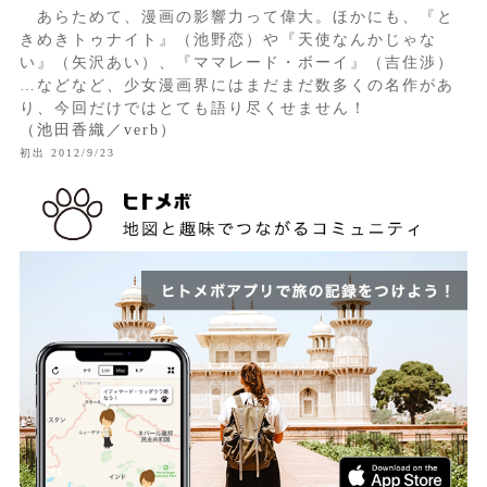
あらためて、漫画の影響力って偉大。ほかにも、『と
きめきトゥナイト』（池野恋）や『天使なんかじゃな
い』（矢沢あい）、『ママレード・ボーイ』（吉住渉）
…などなど、少女漫画界にはまだまだ数多くの名作があ
り、今回だけではとても語り尽くせません！
（池田香織／verb）
初出 2012/9/23