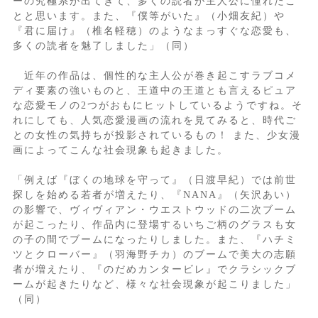
ーの究極系が出てきて、多くの読者が主人公に憧れたこ
とと思います。また、『僕等がいた』（小畑友紀）や
『君に届け』（椎名軽穂）のようなまっすぐな恋愛も、
多くの読者を魅了しました」（同）
近年の作品は、個性的な主人公が巻き起こすラブコメ
ディ要素の強いものと、王道中の王道とも言えるピュア
な恋愛モノの2つがおもにヒットしているようですね。そ
れにしても、人気恋愛漫画の流れを見てみると、時代ご
との女性の気持ちが投影されているもの！ また、少女漫
画によってこんな社会現象も起きました。
「例えば『ぼくの地球を守って』（日渡早紀）では前世
探しを始める若者が増えたり、『NANA』（矢沢あい）
の影響で、ヴィヴィアン・ウエストウッドの二次ブーム
が起こったり、作品内に登場するいちご柄のグラスも女
の子の間でブームになったりしました。また、『ハチミ
ツとクローバー』（羽海野チカ）のブームで美大の志願
者が増えたり、『のだめカンタービレ』でクラシックブ
ームが起きたりなど、様々な社会現象が起こりました」
（同）