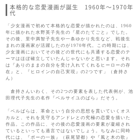
本格的な恋愛漫画が誕生 1960年〜1970年
代
「少女漫画で初めて本格的な恋愛が描かれたのは、1960
年に描かれた水野英子先生の『星のたてごと』でした。
その後、里中満智子先生や一条ゆかり先生など、戦後生
まれの漫画家が活躍したのが1970年代。この時期には、
少女漫画においてその後どの世代にも共通する恋愛のテ
ーマはほぼ確立していたんじゃないかと思います。それ
は『ありのままの自分を受け入れてくれるヒーローの存
在』と、『ヒロインの自己実現』の2つです」（倉持さ
ん）
倉持さんいわく、その2つの要素を表した代表例が、池
田理代子先生の名作『ベルサイユのばら』だそう。
「ベルばらは、革命という自分の思想を貫いていくオス
カルと、それを見守るアンドレとの究極の恋愛を描いた
作品。この作品に、その後の恋愛漫画の要素が凝縮され
ているといっても過言ではないでしょう。ちなみに同時
代には、『ポーの一族』（萩尾望都）や『風と木の歌』