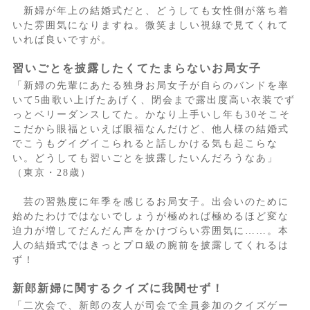
新婦が年上の結婚式だと、どうしても女性側が落ち着
いた雰囲気になりますね。微笑ましい視線で見てくれて
いれば良いですが。
習いごとを披露したくてたまらないお局女子
「新婦の先輩にあたる独身お局女子が自らのバンドを率
いて5曲歌い上げたあげく、閉会まで露出度高い衣装でず
っとベリーダンスしてた。かなり上手いし年も30そこそ
こだから眼福といえば眼福なんだけど、他人様の結婚式
でこうもグイグイこられると話しかける気も起こらな
い。どうしても習いごとを披露したいんだろうなあ」
（東京・28歳）
芸の習熟度に年季を感じるお局女子。出会いのために
始めたわけではないでしょうが極めれば極めるほど変な
迫力が増してだんだん声をかけづらい雰囲気に……。本
人の結婚式ではきっとプロ級の腕前を披露してくれるは
ず！
新郎新婦に関するクイズに我関せず！
「二次会で、新郎の友人が司会で全員参加のクイズゲー