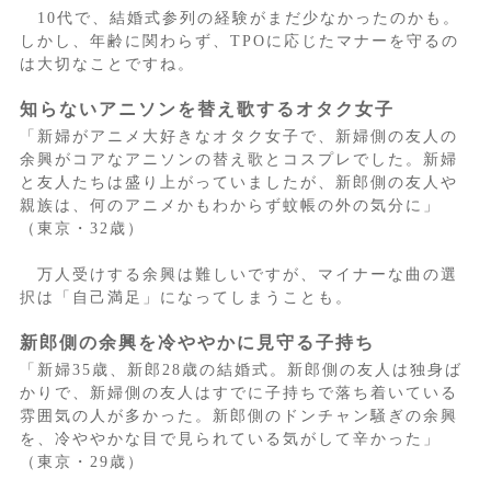
10代で、結婚式参列の経験がまだ少なかったのかも。
しかし、年齢に関わらず、TPOに応じたマナーを守るの
は大切なことですね。
知らないアニソンを替え歌するオタク女子
「新婦がアニメ大好きなオタク女子で、新婦側の友人の
余興がコアなアニソンの替え歌とコスプレでした。新婦
と友人たちは盛り上がっていましたが、新郎側の友人や
親族は、何のアニメかもわからず蚊帳の外の気分に」
（東京・32歳）
万人受けする余興は難しいですが、マイナーな曲の選
択は「自己満足」になってしまうことも。
新郎側の余興を冷ややかに見守る子持ち
「新婦35歳、新郎28歳の結婚式。新郎側の友人は独身ば
かりで、新婦側の友人はすでに子持ちで落ち着いている
雰囲気の人が多かった。新郎側のドンチャン騒ぎの余興
を、冷ややかな目で見られている気がして辛かった」
（東京・29歳）