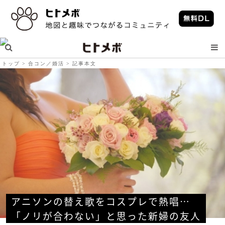
トップ
合コン／婚活
記事本文
アニソンの替え歌をコスプレで熱唱…　
「ノリが合わない」と思った新婦の友人