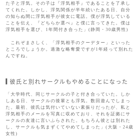
た子と浮気。その子は『浮気相手』であることを了承し
てくれた。しかし、浮気関係が半年続いたある日、自分
の知らぬ間に浮気相手が彼女に電話。僕が浮気している
ことを伝え、『どちらか選べ』と僕に言ってきた。僕は
浮気相手を選び、1年間付き合った」(静岡・30歳男性)
これぞまさしく、「浮気相手のクーデター」といった
ところでしょうか。過激な略奪愛ですが1年経って別れた
んですね。
彼氏と別れサークルもやめることになった
「大学時代、同じサークルの子と付き合っていた。しか
しある日、サークルの後輩とも浮気。数回遊んでしまっ
た。最初、彼氏は気付いていない素振りだったが、私と
浮気相手のメールを写真に収めており、それを証拠にサ
ークルの友達に言いふらされた。もちろん彼とは別れた
し、サークルも気まずくてやめてしまった」(大阪・24歳
女性)