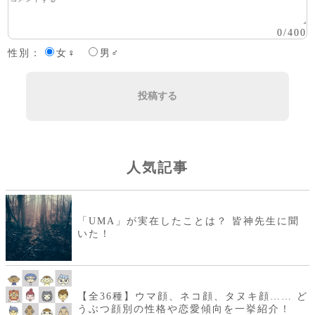
0
/
400
性別：
女♀
男♂
投稿する
人気記事
「UMA」が実在したことは？ 皆神先生に聞
いた！
【全36種】ウマ顔、ネコ顔、タヌキ顔…… ど
うぶつ顔別の性格や恋愛傾向を一挙紹介！