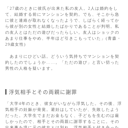
「27歳のときに彼氏が出来た私の友人。2人は婚約をし
て、結婚する前にマンションを契約。でも、そこから急
に彼と連絡が取れなくなったようで、しばらく経ってか
ら彼が別の女性と結婚したばかりであることが判明。私
の友人とはただの遊びだったらしい。友人はショックの
あまり仕事をやめ、半年ほど引きこもっていた」(青森・
29歳女性)
あまりにひどい話。どういう気持ちでマンションを契
約したのでしょうか……。「ただの遊び」と言い切った
男性の人格を疑います。
浮気相手とその両親に謝罪
「大学4年のとき、彼女がいながら浮気した。その後、浮
気相手の妊娠が発覚。避妊はしていたが、失敗したよう
だった。大学生でまだお金もなく、子どもを生むのは厳
しかったので、相手とその両親に謝罪することに。その
出来事を境に元の彼女とは別れ、浮気相手と付き合った