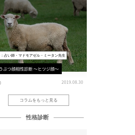
修：占い師・マドモアゼル・ミータン先生
うぶつ顔相性診断 〜ヒツジ顔〜
0
2019.08.30
コラムをもっと見る
性格診断