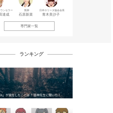
カウンセラー
医師
日本ロリータ協会会長
田達成
石原新菜
青木美沙子
専門家一覧
ランキング
MA」が実在したことは？ 皆神先生に聞いた！