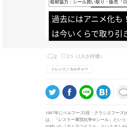
取材協力：シール買い取り・販売『
過去にはアニメ化も
は今いくらで取り引
2
2.5
（
2
人が評価）
トレンド／カルチャー
1987年にベルフーズ(現：クラシエフー
は、「レスラー軍団抗争Wシール」という
が付いた『ガムラツイスト』というガムが