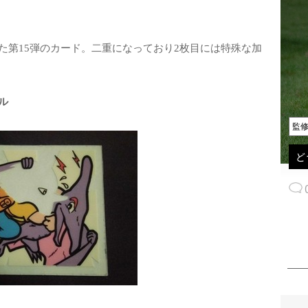
た第15弾のカード。二重になっており2枚目には特殊な加
ル
監
ど