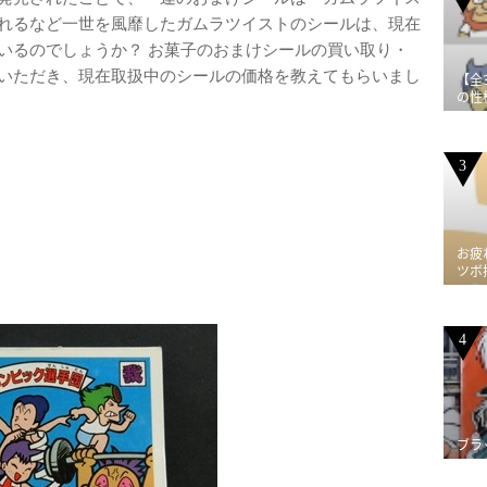
れるなど一世を風靡したガムラツイストのシールは、現在
いるのでしょうか？ お菓子のおまけシールの買い取り・
いただき、現在取扱中のシールの価格を教えてもらいまし
【全
の性
3
お疲
ツボ
4
ブラ