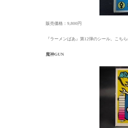
販売価格：9,800円
『ラーメンばあ』第12弾のシール。こちら
魔神GUN