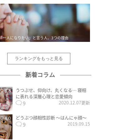
「一人になりたい」と言う人、3つの理由
ランキングをもっと見る
新着コラム
うつぶせ、仰向け、丸くなる… 寝相
3.8
に表れる深層心理と恋愛傾向
9
2020.12.07更新
どうぶつ顔相性診断 〜はんにゃ顔〜
4.0
9
2019.09.15