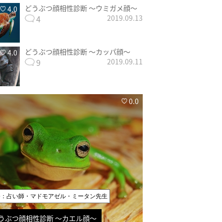
どうぶつ顔相性診断 〜ウミガメ顔〜
4.0
4
2019.09.13
どうぶつ顔相性診断 〜カッパ顔〜
4.0
9
2019.09.11
0.0
修：占い師・マドモアゼル・ミータン先生
うぶつ顔相性診断 〜カエル顔〜