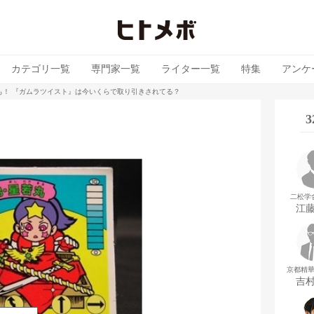
カテゴリ一覧
専門家一覧
ライター一覧
特集
アンケ
も！ 『ガムラツイスト』は今いくらで取り引きされてる？
二松学
江
京都精
吉