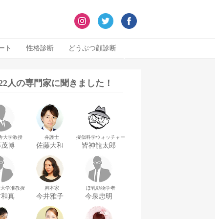
ート
性格診断
どうぶつ顔診断
322人の専門家に聞きました！
舎大学教授
弁護士
擬似科学ウォッチャー
藤茂博
佐藤大和
皆神龍太郎
華大学准教授
脚本家
ほ乳動物学者
村和真
今井雅子
今泉忠明