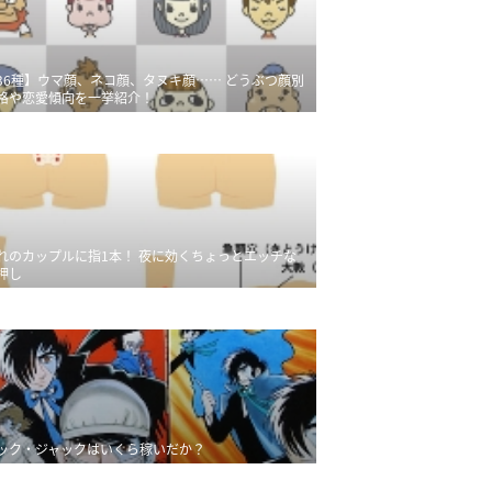
36種】ウマ顔、ネコ顔、タヌキ顔…… どうぶつ顔別
格や恋愛傾向を一挙紹介！
れのカップルに指1本！ 夜に効くちょっとエッチな
押し
ック・ジャックはいくら稼いだか？