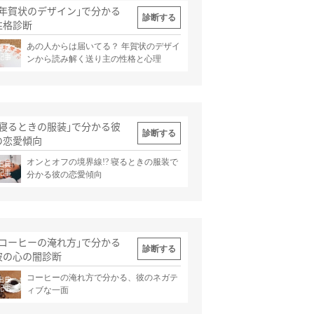
｢年賀状のデザイン｣で分かる
診断する
性格診断
あの人からは届いてる？ 年賀状のデザイ
出典
記事
ンから読み解く送り主の性格と心理
｢寝るときの服装｣で分かる彼
診断する
の恋愛傾向
オンとオフの境界線!? 寝るときの服装で
出典
記事
分かる彼の恋愛傾向
｢コーヒーの淹れ方｣で分かる
診断する
彼の心の闇診断
コーヒーの淹れ方で分かる、彼のネガテ
出典
記事
ィブな一面