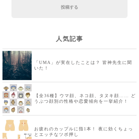
投稿する
人気記事
「UMA」が実在したことは？ 皆神先生に聞
いた！
【全36種】ウマ顔、ネコ顔、タヌキ顔…… ど
うぶつ顔別の性格や恋愛傾向を一挙紹介！
お疲れのカップルに指1本！ 夜に効くちょっ
とエッチなツボ押し