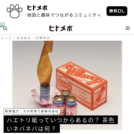
トップ
あるある
記事本文
取材協力：カモ井加工紙株式会社
ハエトリ紙っていつからあるの？ 茶色
いネバネバは何？