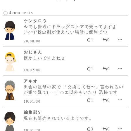
4comments
ケンタロウ
今でも普通にドラッグストアで売ってますよ
(^o^)/殺虫剤が使えない場所に便利でつ
1
0
20/08/08
おじさん
懐かしいですよねぇ
1
0
19/02/06
アキオ
田舎の祖母の家で 「交換してね〜」言われるの
が嫌で嫌で(ｰｰ;) ハエ以外もいたり 恐怖です
1
0
19/01/30
編集部Y
現在も販売されているようです。
3
0
19/01/28