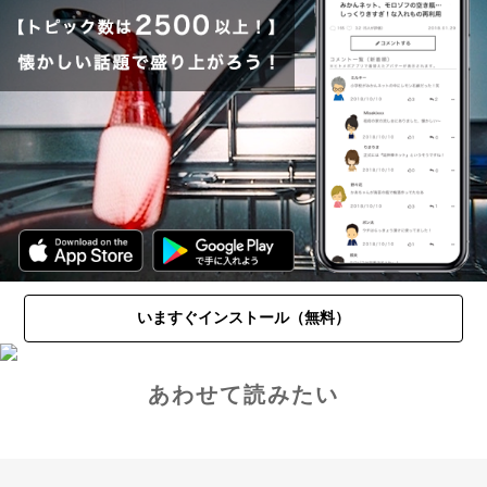
いますぐインストール（無料）
あわせて読みたい