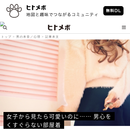
トップ
男の本音／心理
記事本文
女子から見たら可愛いのに…… 男心を
くすぐらない部屋着