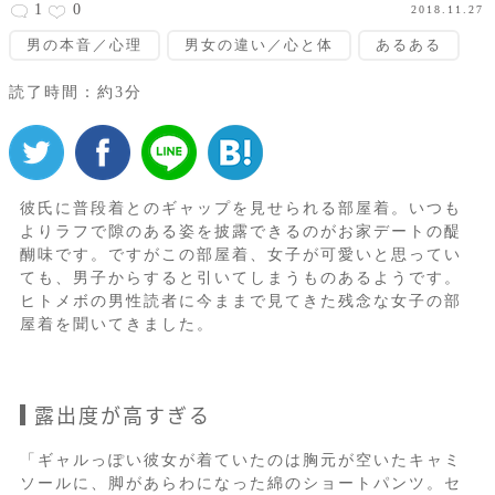
1
0
2018.11.27
男の本音／心理
男女の違い／心と体
あるある
読了時間：約3分
彼氏に普段着とのギャップを見せられる部屋着。いつも
よりラフで隙のある姿を披露できるのがお家デートの醍
醐味です。ですがこの部屋着、女子が可愛いと思ってい
ても、男子からすると引いてしまうものあるようです。
ヒトメボの男性読者に今ままで見てきた残念な女子の部
屋着を聞いてきました。
露出度が高すぎる
「ギャルっぽい彼女が着ていたのは胸元が空いたキャミ
ソールに、脚があらわになった綿のショートパンツ。セ