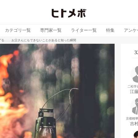
カテゴリ一覧
専門家一覧
ライター一覧
特集
アンケ
ずる…… お父さんにもできないことがあると知った瞬間
二松学
江
京都精
吉