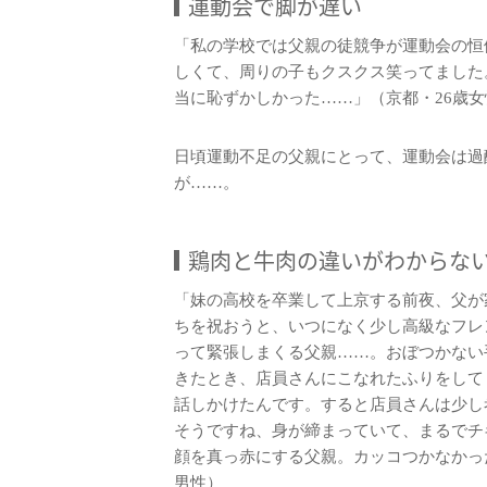
運動会で脚が遅い
「私の学校では父親の徒競争が運動会の恒
しくて、周りの子もクスクス笑ってました
当に恥ずかしかった……」（京都・26歳女
日頃運動不足の父親にとって、運動会は過
が……。
鶏肉と牛肉の違いがわからな
「妹の高校を卒業して上京する前夜、父が
ちを祝おうと、いつになく少し高級なフレ
って緊張しまくる父親……。おぼつかない
きたとき、店員さんにこなれたふりをして
話しかけたんです。すると店員さんは少し
そうですね、身が締まっていて、まるでチ
顔を真っ赤にする父親。カッコつかなかっ
男性）