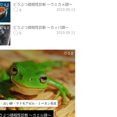
どうぶつ顔相性診断 〜ウミガメ顔〜
4.0
4
2019.09.13
どうぶつ顔相性診断 〜カッパ顔〜
4.0
9
2019.09.11
0.0
修：占い師・マドモアゼル・ミータン先生
うぶつ顔相性診断 〜カエル顔〜