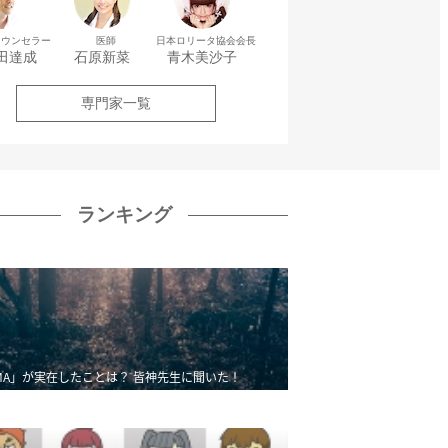
カウンセラー
医師
日本ロリータ協会会長
田達成
石原新菜
青木美沙子
専門家一覧
ランキング
MA」が実在したことは？ 皆神先生に聞いた！