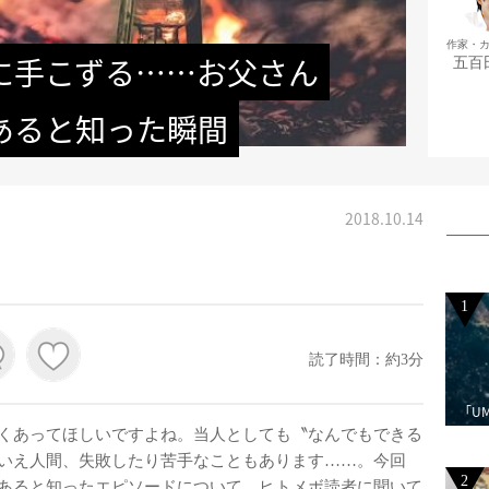
作家・
に手こずる……お父さん
五百
あると知った瞬間
2018.10.14
1
読了時間：約3分
「U
くあってほしいですよね。当人としても〝なんでもできる
いえ人間、失敗したり苦手なこともあります……。今回
2
あると知ったエピソードについて、ヒトメボ読者に聞いて