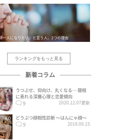
「一人になりたい」と言う人、3つの理由
ランキングをもっと見る
新着コラム
うつぶせ、仰向け、丸くなる… 寝相
3.8
に表れる深層心理と恋愛傾向
9
2020.12.07更新
どうぶつ顔相性診断 〜はんにゃ顔〜
4.0
9
2019.09.15