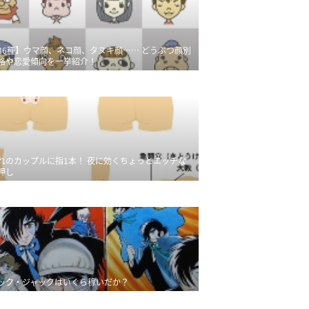
36種】ウマ顔、ネコ顔、タヌキ顔…… どうぶつ顔別
格や恋愛傾向を一挙紹介！
れのカップルに指1本！ 夜に効くちょっとエッチな
押し
ック・ジャックはいくら稼いだか？