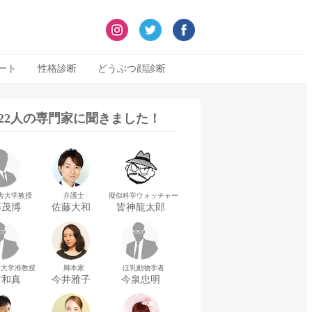
ート
性格診断
どうぶつ顔診断
322人の専門家に聞きました！
舎大学教授
弁護士
擬似科学ウォッチャー
藤茂博
佐藤大和
皆神龍太郎
華大学准教授
脚本家
ほ乳動物学者
村和真
今井雅子
今泉忠明