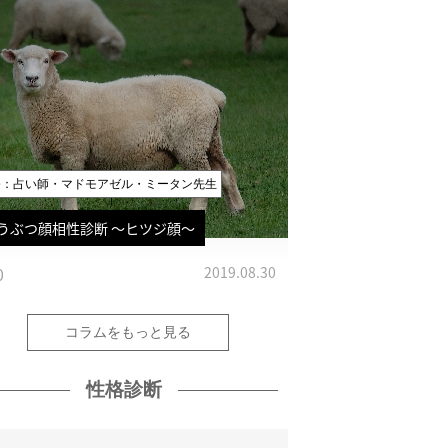
修：占い師・マドモアゼル・ミータン先生
うぶつ顔相性診断 〜ヒツジ顔〜
0
2019.08.30
コラムをもっと見る
性格診断