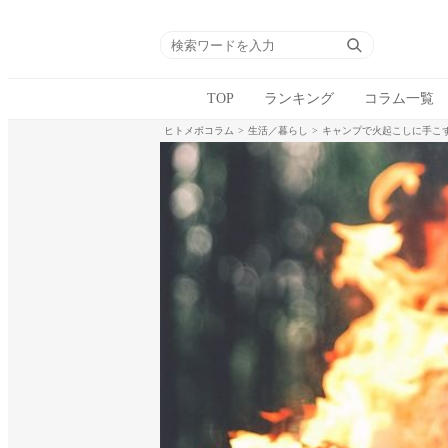
TOP
ランキング
コラム一覧
ヒトメボコラム
生活／暮らし
キャンプで火起こしに手こ