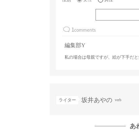
1
comments
編集部Y
私の場合は母親ですが、絵が下手だと
坂井あやの
ライター
verb
あ