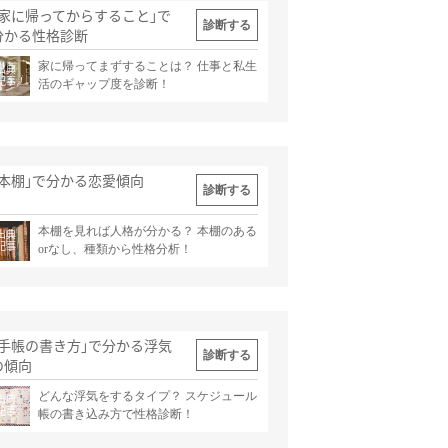
｢家に帰ってからすること｣で
診断する
分かる性格診断
家に帰ってまずすることは？ 仕事と私生
出典
記事
活のギャップ度を診断！
｢本棚｣で分かる恋愛傾向
診断する
本棚を見れば人格が分かる？ 本棚のある
出典
記事
orなし、種類から性格分析！
｢手帳の書き方｣で分かる浮気
診断する
の傾向
どんな浮気をするタイプ？ スケジュール
出典
記事
帳の書き込み方で性格診断！