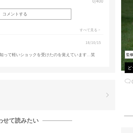
0
/400
すべて見る >
18/10/15
知って軽いショックを受けたのを覚えています…笑
監
ど
わせて読みたい