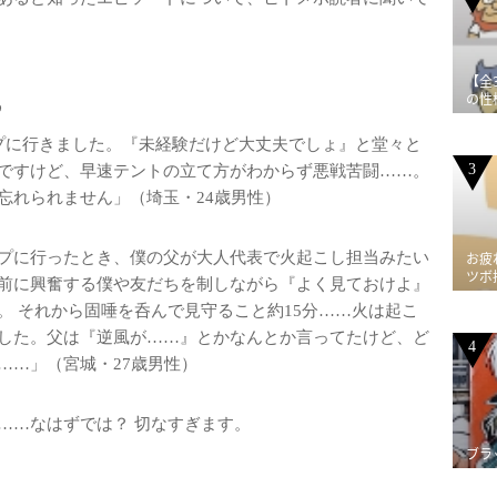
【全
る
の性
プに行きました。『未経験だけど大丈夫でしょ』と堂々と
3
ですけど、早速テントの立て方がわからず悪戦苦闘……。
忘れられません」（埼玉・24歳男性）
プに行ったとき、僕の父が大人代表で火起こし担当みたい
お疲
ツボ
前に興奮する僕や友だちを制しながら『よく見ておけよ』
。 それから固唾を呑んで見守ること約15分……火は起こ
した。父は『逆風が……』とかなんとか言ってたけど、ど
4
……」（宮城・27歳男性）
……なはずでは？ 切なすぎます。
ブラ