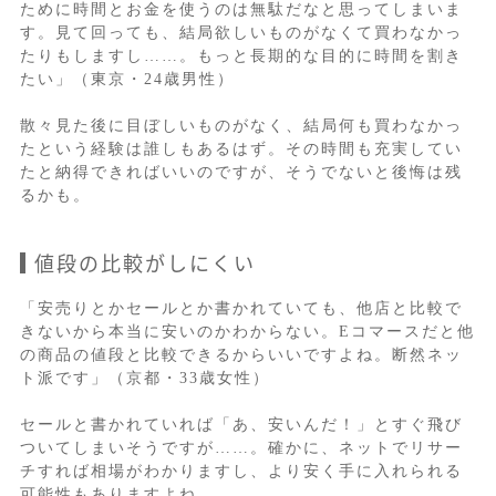
ために時間とお金を使うのは無駄だなと思ってしまいま
す。見て回っても、結局欲しいものがなくて買わなかっ
たりもしますし……。もっと長期的な目的に時間を割き
たい」（東京・24歳男性）
散々見た後に目ぼしいものがなく、結局何も買わなかっ
たという経験は誰しもあるはず。その時間も充実してい
たと納得できればいいのですが、そうでないと後悔は残
るかも。
値段の比較がしにくい
「安売りとかセールとか書かれていても、他店と比較で
きないから本当に安いのかわからない。Eコマースだと他
の商品の値段と比較できるからいいですよね。断然ネッ
ト派です」（京都・33歳女性）
セールと書かれていれば「あ、安いんだ！」とすぐ飛び
ついてしまいそうですが……。確かに、ネットでリサー
チすれば相場がわかりますし、より安く手に入れられる
可能性もありますよね。