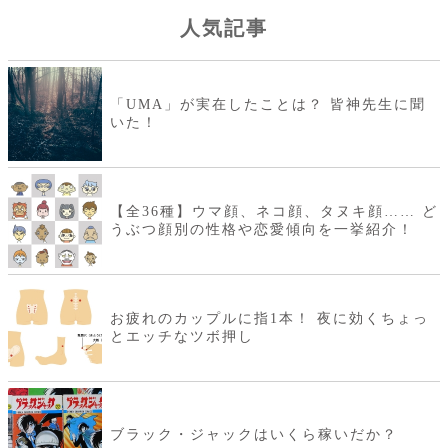
人気記事
「UMA」が実在したことは？ 皆神先生に聞
いた！
【全36種】ウマ顔、ネコ顔、タヌキ顔…… ど
うぶつ顔別の性格や恋愛傾向を一挙紹介！
お疲れのカップルに指1本！ 夜に効くちょっ
とエッチなツボ押し
ブラック・ジャックはいくら稼いだか？