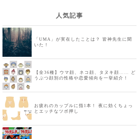
人気記事
「UMA」が実在したことは？ 皆神先生に聞
いた！
【全36種】ウマ顔、ネコ顔、タヌキ顔…… ど
うぶつ顔別の性格や恋愛傾向を一挙紹介！
お疲れのカップルに指1本！ 夜に効くちょっ
とエッチなツボ押し