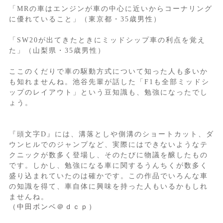
「MRの車はエンジンが車の中心に近いからコーナリング
に優れていること」（東京都・35歳男性）
「SW20が出てきたときにミッドシップ車の利点を覚え
た」（山梨県・35歳男性）
ここのくだりで車の駆動方式について知った人も多いか
も知れませんね。池谷先輩が話した「F1も全部ミッドシ
ップのレイアウト」という豆知識も、勉強になったでし
ょう。
『頭文字D』には、溝落としや側溝のショートカット、ダ
ウンヒルでのジャンプなど、実際にはできないようなテ
クニックが数多く登場し、そのたびに物議を醸したもの
です。しかし、勉強になる車に関するうんちくが数多く
盛り込まれていたのは確かです。この作品でいろんな車
の知識を得て、車自体に興味を持った人もいるかもしれ
ませんね。
（中田ボンベ＠ｄｃｐ）