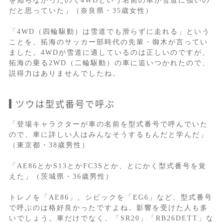
を知らなかったので4WDという名前の車が雪道に強いの
だと思っていた」（奈良県・35歳女性）
「4WD（四輪駆動）は雪道でも滑らずに走れる」という
ことを、拓海のサッカー部時代の先輩・御木が言ってい
ました。4WDが雪道に適しているのは正しいのですが、
拓海の乗る2WD（二輪駆動）の車に追いつかれたので、
説得力はありませんでしたね。
ツウは型式番号で呼ぶ
「登場キャラクターが車の名前を型式番号で呼んでいた
ので、車に詳しい人はみんなそうするもんだと学んだ」
（東京都・38歳男性）
「AE86とかS13とかFC3Sとか、とにかく型式番号を覚
えた」（茨城県・36歳男性）
トレノを「AE86」、シビックを「EG6」など、型式番号
で呼ぶのは格好良かったですよね。影響を受けた人も多
いでしょう。車だけでなく、「SR20」「RB26DETT」な