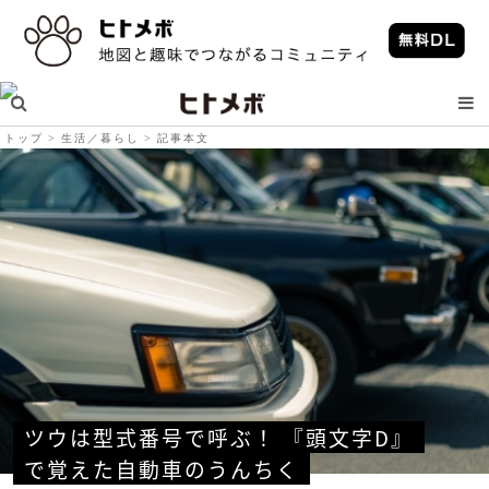
トップ
生活／暮らし
記事本文
ツウは型式番号で呼ぶ！ 『頭文字D』
で覚えた自動車のうんちく