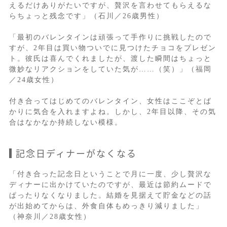
えるだけありがたいですが、贅沢を言わせてもらえるな
らちょっと残念です」（石川／26歳男性）
「最初のバレンタインは頑張って手作りに挑戦したので
すが、2年目は買い物ついでに見つけたチョコをプレゼン
ト。彼氏は喜んでくれましたが、渡した瞬間はちょっと
微妙なリアクションをしていた気が……（笑）」（福岡
／24歳女性）
付き合ってはじめてのバレンタイン、女性はここぞとば
かりに気合を入れますよね。しかし、2年目以降、その気
合はなかなか持続しない模様。
記念日ディナーがなくなる
「付き合った記念日ということで月に一度、少し贅沢な
ディナーに出かけていたのですが、最近は節約ムードで
ぱったりなくなりました。結婚を見据えて貯金などの話
が出始めてからは、外食自体もめっきり減りました」
（神奈川／28歳女性）