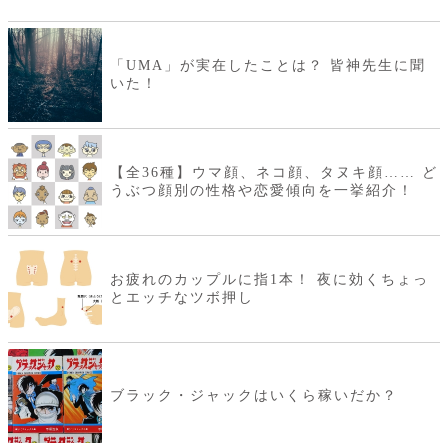
「UMA」が実在したことは？ 皆神先生に聞
いた！
【全36種】ウマ顔、ネコ顔、タヌキ顔…… ど
うぶつ顔別の性格や恋愛傾向を一挙紹介！
お疲れのカップルに指1本！ 夜に効くちょっ
とエッチなツボ押し
ブラック・ジャックはいくら稼いだか？