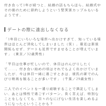
付き合って1年が経つと、結婚の話もちらほら。結婚式や
その後のために節約しようという堅実派カップルもいる
ようです。
デートの際に遠出しなくなる
「1年目にいろいろな場所へ出かけすぎて、知っている場
所はほとんど消化してしまいました（笑）。最近は新規
開拓もせず、デートも近所ですませることが増えていま
す」（東京／32歳男性）
「平日は仕事が忙しいので、休日はのんびりしたく
て……。付き合い始めの頃はそれでもよく出かけていま
したが、今は休日一緒に過ごすときは、彼氏の家でのん
びり映画を観ることが多いです」（千葉／29歳女性）
二人でのイベントを一通り経験することで満足してしま
い、あとは惰性で過ごすパターン。良く言えば、特別な
ことをしなくても、日々のなにげない生活を楽しめるよ
うになったということかも？