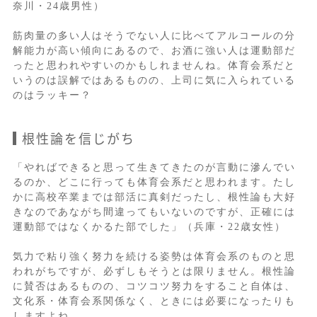
奈川・24歳男性）
筋肉量の多い人はそうでない人に比べてアルコールの分
解能力が高い傾向にあるので、お酒に強い人は運動部だ
ったと思われやすいのかもしれませんね。体育会系だと
いうのは誤解ではあるものの、上司に気に入られている
のはラッキー？
根性論を信じがち
「やればできると思って生きてきたのが言動に滲んでい
るのか、どこに行っても体育会系だと思われます。たし
かに高校卒業までは部活に真剣だったし、根性論も大好
きなのであながち間違ってもいないのですが、正確には
運動部ではなくかるた部でした」（兵庫・22歳女性）
気力で粘り強く努力を続ける姿勢は体育会系のものと思
われがちですが、必ずしもそうとは限りません。根性論
に賛否はあるものの、コツコツ努力をすること自体は、
文化系・体育会系関係なく、ときには必要になったりも
しますよね。