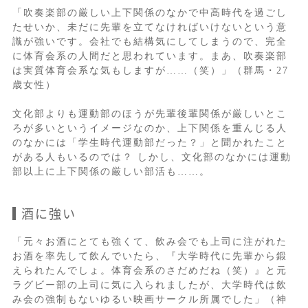
「吹奏楽部の厳しい上下関係のなかで中高時代を過ごし
たせいか、未だに先輩を立てなければいけないという意
識が強いです。会社でも結構気にしてしまうので、完全
に体育会系の人間だと思われています。まあ、吹奏楽部
は実質体育会系な気もしますが……（笑）」（群馬・27
歳女性）
文化部よりも運動部のほうが先輩後輩関係が厳しいとこ
ろが多いというイメージなのか、上下関係を重んじる人
のなかには「学生時代運動部だった？」と聞かれたこと
がある人もいるのでは？ しかし、文化部のなかには運動
部以上に上下関係の厳しい部活も……。
酒に強い
「元々お酒にとても強くて、飲み会でも上司に注がれた
お酒を率先して飲んでいたら、『大学時代に先輩から鍛
えられたんでしょ。体育会系のさだめだね（笑）』と元
ラグビー部の上司に気に入られましたが、大学時代は飲
み会の強制もないゆるい映画サークル所属でした」（神