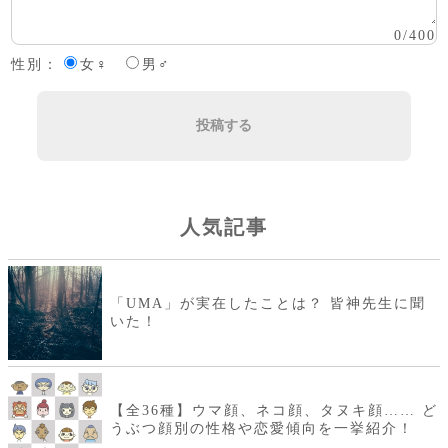
0
/
400
性別：
女♀
男♂
投稿する
人気記事
「UMA」が実在したことは？ 皆神先生に聞
いた！
【全36種】ウマ顔、ネコ顔、タヌキ顔…… ど
うぶつ顔別の性格や恋愛傾向を一挙紹介！