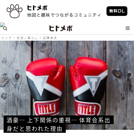
トップ
生活／暮らし
記事本文
酒豪… 上下関係の重視… 体育会系出
身だと思われた理由