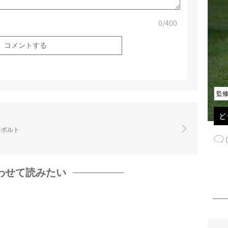
0
/400
監
ど
ンボルト
わせて読みたい