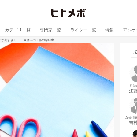
カテゴリ一覧
専門家一覧
ライター一覧
特集
アンケ
ィが高すぎる…… 夏休みの工作の思い出
二松学
江
京都精
吉