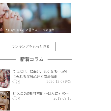
「一人になりたい」と言う人、3つの理由
ランキングをもっと見る
新着コラム
うつぶせ、仰向け、丸くなる… 寝相
3.8
に表れる深層心理と恋愛傾向
9
2020.12.07更新
どうぶつ顔相性診断 〜はんにゃ顔〜
4.0
9
2019.09.15