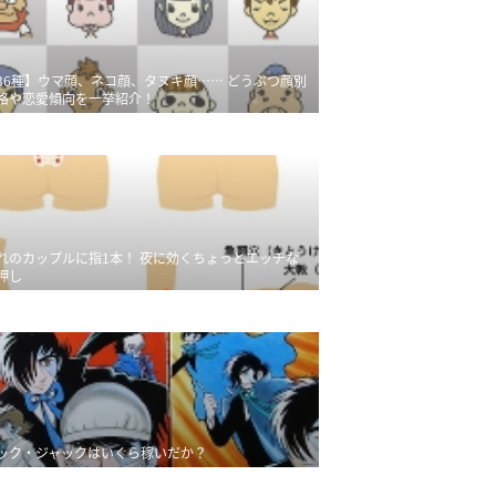
36種】ウマ顔、ネコ顔、タヌキ顔…… どうぶつ顔別
格や恋愛傾向を一挙紹介！
れのカップルに指1本！ 夜に効くちょっとエッチな
押し
ック・ジャックはいくら稼いだか？