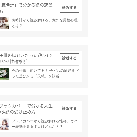
「腕時計」で分かる彼の恋愛
診断する
傾向
腕時計から読み解ける、意外な男性心理
出典
記事
とは？
｢子供の頃好きだった遊び｣で
診断する
分かる性格診断
今の仕事、向いてる？ 子どもの頃好きだ
出典
記事
った遊びから「天職」を診断！
｢ブックカバー｣で分かる人生
診断する
の課題の受け止め方
ブックカバーから読み解ける性格。カバ
出典
記事
ー表紙を裏返す人はどんな人？