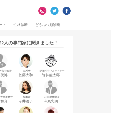
ート
性格診断
どうぶつ顔診断
322人の専門家に聞きました！
舎大学教授
弁護士
擬似科学ウォッチャー
藤茂博
佐藤大和
皆神龍太郎
華大学准教授
脚本家
ほ乳動物学者
村和真
今井雅子
今泉忠明