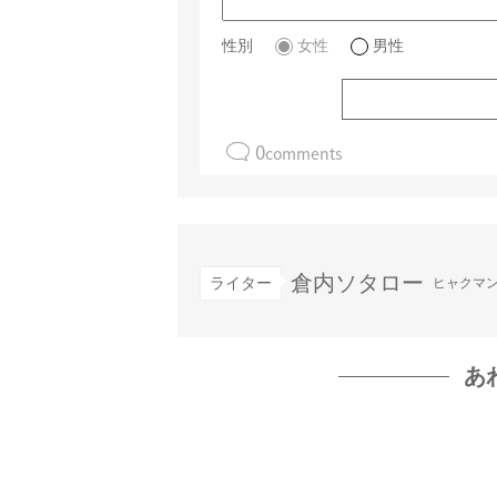
性別
女性
男性
0
comments
倉内ソタロー
ライター
ヒャクマ
あ