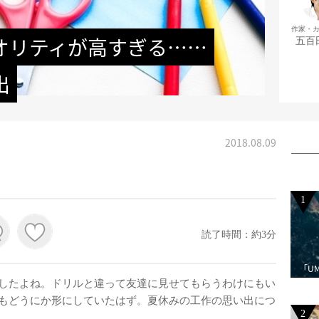
作家・
オリティが高すぎる……
五百
出
2018.08.09
1
読了時間：約3分
「U
したよね。ドリルと違って友達に見せてもらうわけにもい
もどうにか形にしていたはず。夏休みの工作の思い出につ
2