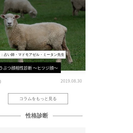
修：占い師・マドモアゼル・ミータン先生
うぶつ顔相性診断 〜ヒツジ顔〜
0
2019.08.30
コラムをもっと見る
性格診断