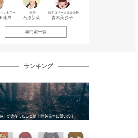
カウンセラー
医師
日本ロリータ協会会長
田達成
石原新菜
青木美沙子
専門家一覧
ランキング
MA」が実在したことは？ 皆神先生に聞いた！