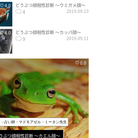
どうぶつ顔相性診断 〜ウミガメ顔〜
4.0
4
2019.09.13
どうぶつ顔相性診断 〜カッパ顔〜
4.0
9
2019.09.11
0.0
修：占い師・マドモアゼル・ミータン先生
うぶつ顔相性診断 〜カエル顔〜