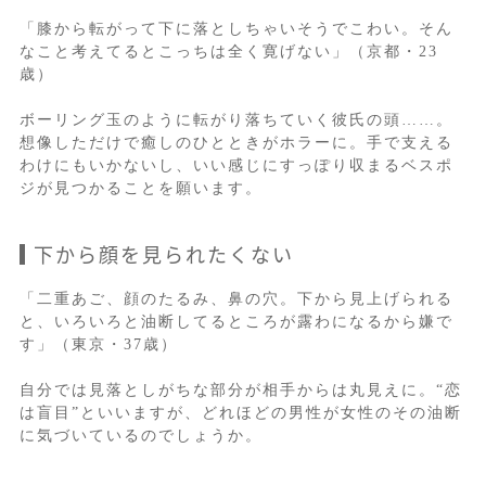
「膝から転がって下に落としちゃいそうでこわい。そん
なこと考えてるとこっちは全く寛げない」（京都・23
歳）
ボーリング玉のように転がり落ちていく彼氏の頭……。
想像しただけで癒しのひとときがホラーに。手で支える
わけにもいかないし、いい感じにすっぽり収まるベスポ
ジが見つかることを願います。
下から顔を見られたくない
「二重あご、顔のたるみ、鼻の穴。下から見上げられる
と、いろいろと油断してるところが露わになるから嫌で
す」（東京・37歳）
自分では見落としがちな部分が相手からは丸見えに。“恋
は盲目”といいますが、どれほどの男性が女性のその油断
に気づいているのでしょうか。