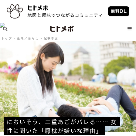
トップ
生活／暮らし
記事本文
においそう、二重あごがバレる…… 女
性に聞いた「膝枕が嫌いな理由」