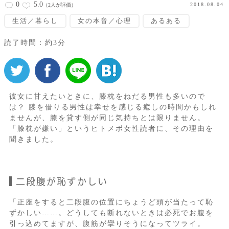
0
5.0
2018.08.04
（2人が評価）
生活／暮らし
女の本音／心理
あるある
読了時間：約3分
彼女に甘えたいときに、膝枕をねだる男性も多いので
は？ 膝を借りる男性は幸せを感じる癒しの時間かもしれ
ませんが、膝を貸す側が同じ気持ちとは限りません。
「膝枕が嫌い」というヒトメボ女性読者に、その理由を
聞きました。
二段腹が恥ずかしい
「正座をすると二段腹の位置にちょうど頭が当たって恥
ずかしい……。どうしても断れないときは必死でお腹を
引っ込めてますが、腹筋が攣りそうになってツライ。