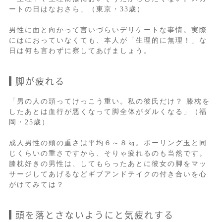
ートの日はなおさら」（東京・33歳）
男性に面と向かって言いづらいデリケートな事情。実際
にはにおっていなくても、本人が「生理的に無理！」な
日は何も言わずに察してあげましょう。
脚が疲れる
「男の人の頭ってけっこう重い。私の彼氏だけ？ 膝枕を
したあとは血行が悪くなって脚全体がダルくなる」（福
岡・25歳）
成人男性の頭の重さは平均６～８㎏。ボーリング玉と同
じくらいの重さですから、そりゃ疲れるのも当然です。
膝枕好きの男性は、してもらったあとに彼女の脚をマッ
サージしてあげるなどギブアンドテイクの付き合いを心
がけてみては？
頭を落とさないようにと気疲れする