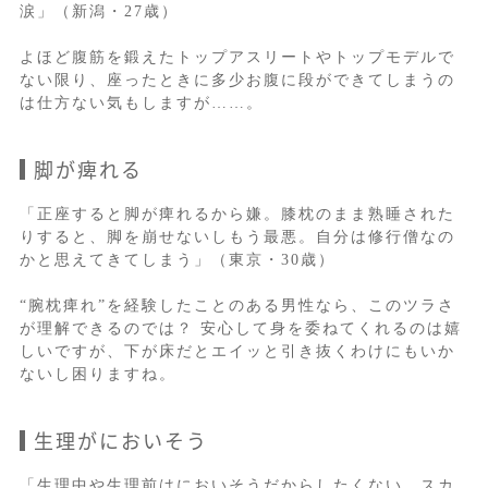
涙」（新潟・27歳）
よほど腹筋を鍛えたトップアスリートやトップモデルで
ない限り、座ったときに多少お腹に段ができてしまうの
は仕方ない気もしますが……。
脚が痺れる
「正座すると脚が痺れるから嫌。膝枕のまま熟睡された
りすると、脚を崩せないしもう最悪。自分は修行僧なの
かと思えてきてしまう」（東京・30歳）
“腕枕痺れ”を経験したことのある男性なら、このツラさ
が理解できるのでは？ 安心して身を委ねてくれるのは嬉
しいですが、下が床だとエイッと引き抜くわけにもいか
ないし困りますね。
生理がにおいそう
「生理中や生理前はにおいそうだからしたくない。スカ