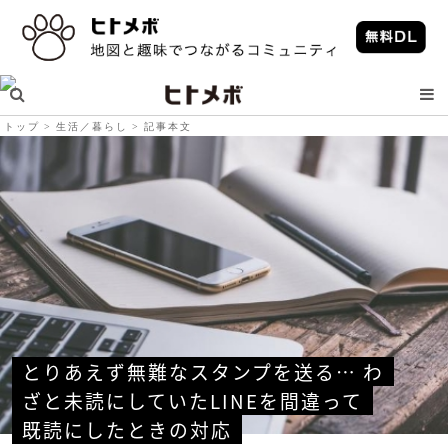
トップ
生活／暮らし
記事本文
とりあえず無難なスタンプを送る… わ
ざと未読にしていたLINEを間違って
既読にしたときの対応