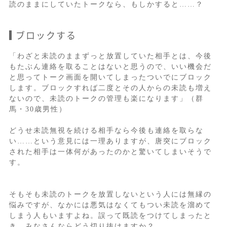
読のままにしていたトークなら、もしかすると……？
ブロックする
「わざと未読のままずっと放置していた相手とは、今後
もたぶん連絡を取ることはないと思うので、いい機会だ
と思ってトーク画面を開いてしまったついでにブロック
します。ブロックすれば二度とその人からの未読も増え
ないので、未読のトークの管理も楽になります」（群
馬・30歳男性）
どうせ未読無視を続ける相手なら今後も連絡を取らな
い……という意見には一理ありますが、唐突にブロック
された相手は一体何があったのかと驚いてしまいそうで
す。
そもそも未読のトークを放置しないという人には無縁の
悩みですが、なかには悪気はなくてもつい未読を溜めて
しまう人もいますよね。誤って既読をつけてしまったと
き、みなさんならどう切り抜けますか？