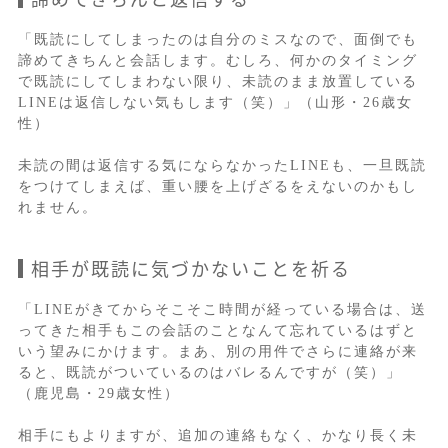
「既読にしてしまったのは自分のミスなので、面倒でも
諦めてきちんと会話します。むしろ、何かのタイミング
で既読にしてしまわない限り、未読のまま放置している
LINEは返信しない気もします（笑）」（山形・26歳女
性）
未読の間は返信する気にならなかったLINEも、一旦既読
をつけてしまえば、重い腰を上げざるをえないのかもし
れません。
相手が既読に気づかないことを祈る
「LINEがきてからそこそこ時間が経っている場合は、送
ってきた相手もこの会話のことなんて忘れているはずと
いう望みにかけます。まあ、別の用件でさらに連絡が来
ると、既読がついているのはバレるんですが（笑）」
（鹿児島・29歳女性）
相手にもよりますが、追加の連絡もなく、かなり長く未