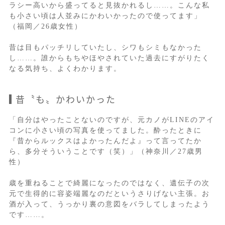
ラシー高いから盛ってると見抜かれるし……。こんな私
も小さい頃は人並みにかわいかったので使ってます」
（福岡／26歳女性）
昔は目もパッチリしていたし、シワもシミもなかった
し……。誰からもちやほやされていた過去にすがりたく
なる気持ち、よくわかります。
昔〝も〟かわいかった
「自分はやったことないのですが、元カノがLINEのアイ
コンに小さい頃の写真を使ってました。酔ったときに
『昔からルックスはよかったんだよ』って言ってたか
ら、多分そういうことです（笑）」（神奈川／27歳男
性）
歳を重ねることで綺麗になったのではなく、遺伝子の次
元で生得的に容姿端麗なのだというさりげない主張。お
酒が入って、うっかり裏の意図をバラしてしまったよう
です……。