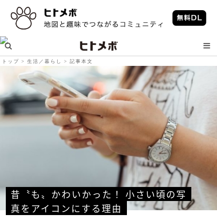
トップ
生活／暮らし
記事本文
昔〝も〟かわいかった！ 小さい頃の写
真をアイコンにする理由