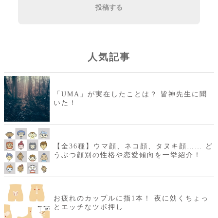
投稿する
人気記事
「UMA」が実在したことは？ 皆神先生に聞
いた！
【全36種】ウマ顔、ネコ顔、タヌキ顔…… ど
うぶつ顔別の性格や恋愛傾向を一挙紹介！
お疲れのカップルに指1本！ 夜に効くちょっ
とエッチなツボ押し