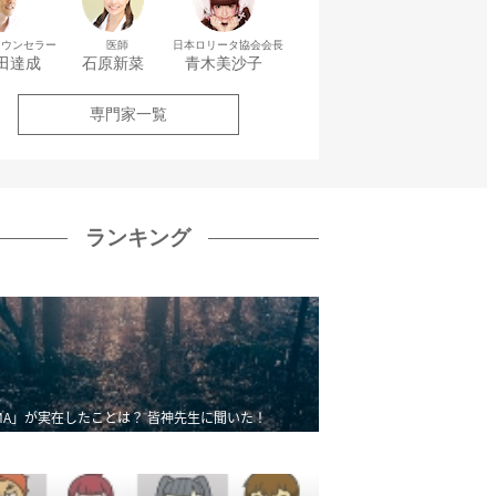
カウンセラー
医師
日本ロリータ協会会長
田達成
石原新菜
青木美沙子
専門家一覧
ランキング
MA」が実在したことは？ 皆神先生に聞いた！