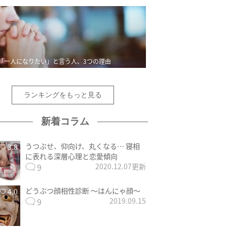
「一人になりたい」と言う人、3つの理由
ランキングをもっと見る
新着コラム
うつぶせ、仰向け、丸くなる… 寝相
3.8
に表れる深層心理と恋愛傾向
9
2020.12.07更新
どうぶつ顔相性診断 〜はんにゃ顔〜
4.0
9
2019.09.15