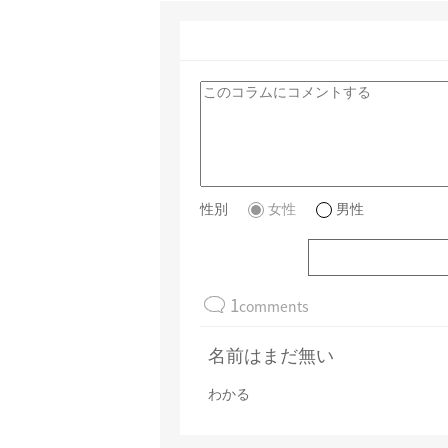
性別
女性
男性
1
comments
名前はまだ無い
わかる