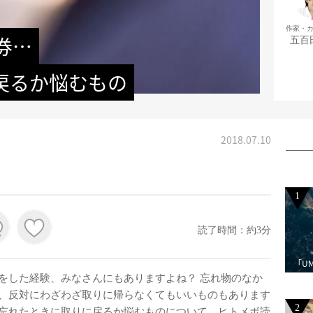
作家・
券…
五百
戻るか悩むもの
2018.07.10
1
読了時間：約3分
「U
をした経験、みなさんにもありますよね？ 忘れ物のなか
、反対にわざわざ取りに帰らなくてもいいものもあります
2
忘れたときに取りに戻るか悩むものについて、ヒトメボ読