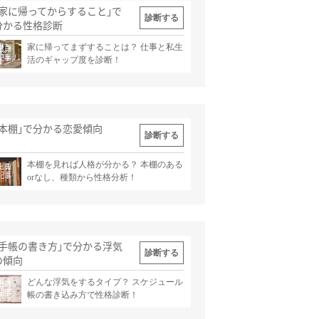
｢家に帰ってからすること｣で
診断する
分かる性格診断
家に帰ってまずすることは？ 仕事と私生
出典
記事
活のギャップ度を診断！
｢本棚｣で分かる恋愛傾向
診断する
本棚を見れば人格が分かる？ 本棚のある
出典
記事
orなし、種類から性格分析！
｢手帳の書き方｣で分かる浮気
診断する
の傾向
どんな浮気をするタイプ？ スケジュール
出典
記事
帳の書き込み方で性格診断！