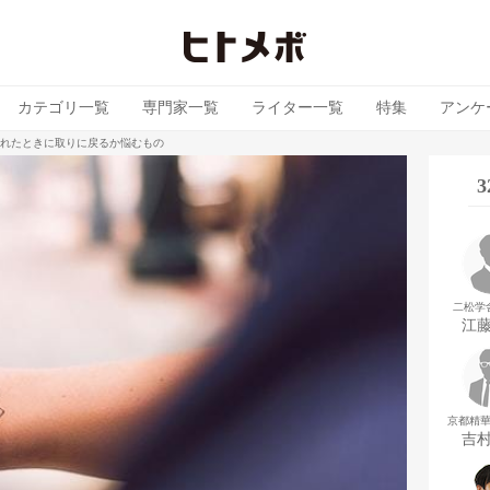
カテゴリ一覧
専門家一覧
ライター一覧
特集
アンケ
忘れたときに取りに戻るか悩むもの
二松学
江
京都精
吉