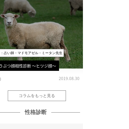
修：占い師・マドモアゼル・ミータン先生
うぶつ顔相性診断 〜ヒツジ顔〜
0
2019.08.30
コラムをもっと見る
性格診断