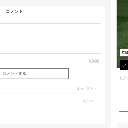
コメント
監
0
/400
ど
すべて見る >
18/07/11