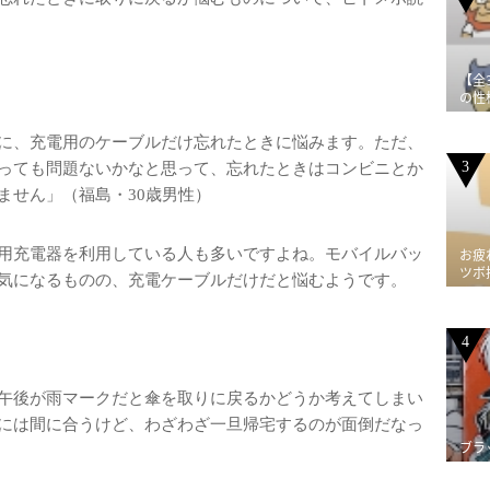
【全
の性
に、充電用のケーブルだけ忘れたときに悩みます。ただ、
3
っても問題ないかなと思って、忘れたときはコンビニとか
ません」（福島・30歳男性）
用充電器を利用している人も多いですよね。モバイルバッ
お疲
ツボ
気になるものの、充電ケーブルだけだと悩むようです。
4
午後が雨マークだと傘を取りに戻るかどうか考えてしまい
には間に合うけど、わざわざ一旦帰宅するのが面倒だなっ
ブラ