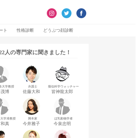
ート
性格診断
どうぶつ顔診断
322人の専門家に聞きました！
舎大学教授
弁護士
擬似科学ウォッチャー
藤茂博
佐藤大和
皆神龍太郎
華大学准教授
脚本家
ほ乳動物学者
村和真
今井雅子
今泉忠明