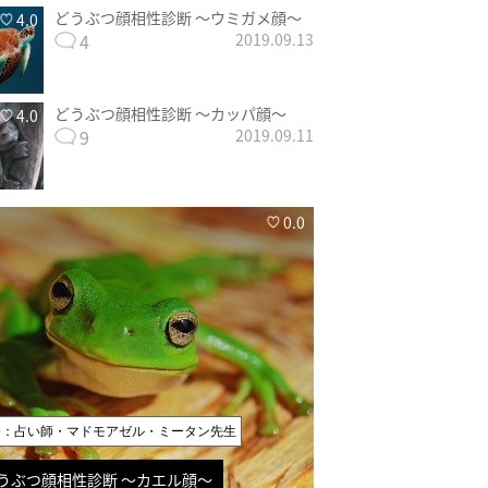
どうぶつ顔相性診断 〜ウミガメ顔〜
4.0
4
2019.09.13
どうぶつ顔相性診断 〜カッパ顔〜
4.0
9
2019.09.11
0.0
修：占い師・マドモアゼル・ミータン先生
うぶつ顔相性診断 〜カエル顔〜