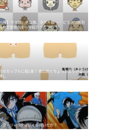
36種】ウマ顔、ネコ顔、タヌキ顔…… どうぶつ顔別
格や恋愛傾向を一挙紹介！
れのカップルに指1本！ 夜に効くちょっとエッチな
押し
ック・ジャックはいくら稼いだか？