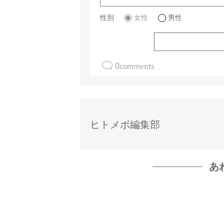
性別
女性
男性
0
comments
ヒトメボ編集部
あ