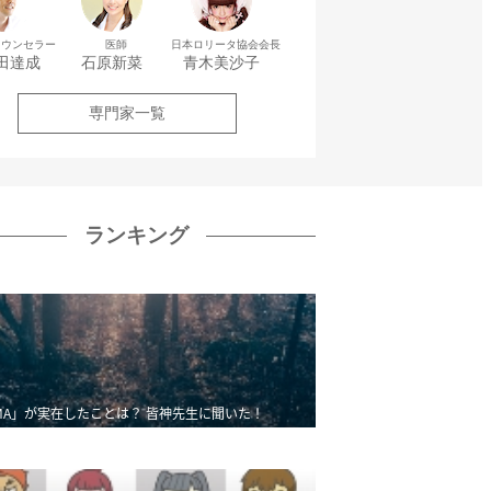
カウンセラー
医師
日本ロリータ協会会長
田達成
石原新菜
青木美沙子
専門家一覧
ランキング
MA」が実在したことは？ 皆神先生に聞いた！