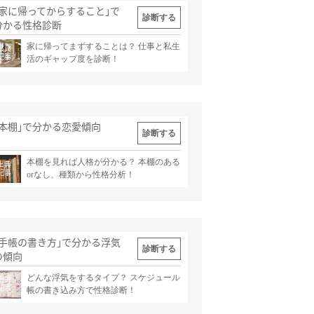
｢家に帰ってからすること｣で
診断する
分かる性格診断
家に帰ってまずすることは？ 仕事と私生
出典
記事
活のギャップ度を診断！
｢本棚｣で分かる恋愛傾向
診断する
本棚を見れば人格が分かる？ 本棚のある
出典
記事
orなし、種類から性格分析！
｢手帳の書き方｣で分かる浮気
診断する
の傾向
どんな浮気をするタイプ？ スケジュール
出典
記事
帳の書き込み方で性格診断！