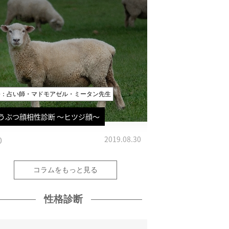
修：占い師・マドモアゼル・ミータン先生
うぶつ顔相性診断 〜ヒツジ顔〜
0
2019.08.30
コラムをもっと見る
性格診断