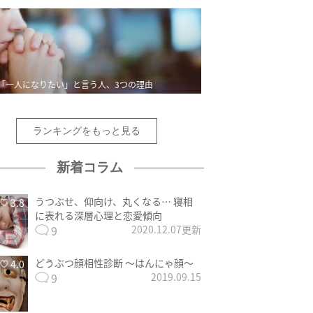
「一人になりたい」と言う人、3つの理由
ランキングをもっと見る
新着コラム
うつぶせ、仰向け、丸くなる… 寝相
3.8
に表れる深層心理と恋愛傾向
9
2020.12.07更新
どうぶつ顔相性診断 〜はんにゃ顔〜
4.0
9
2019.09.15