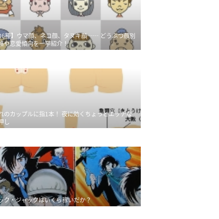
36種】ウマ顔、ネコ顔、タヌキ顔…… どうぶつ顔別
格や恋愛傾向を一挙紹介！
れのカップルに指1本！ 夜に効くちょっとエッチな
押し
ック・ジャックはいくら稼いだか？