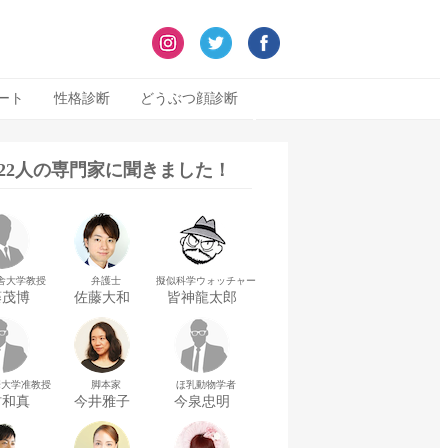
ート
性格診断
どうぶつ顔診断
322人の専門家に聞きました！
舎大学教授
弁護士
擬似科学ウォッチャー
藤茂博
佐藤大和
皆神龍太郎
華大学准教授
脚本家
ほ乳動物学者
村和真
今井雅子
今泉忠明