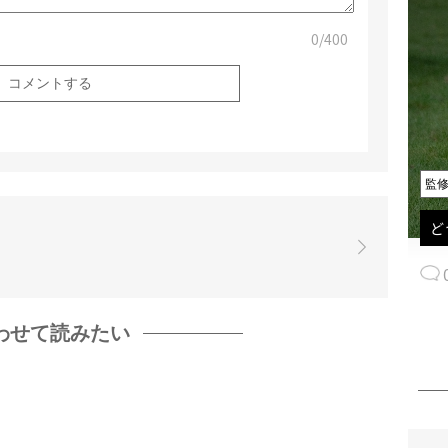
0
/400
監
ど
わせて読みたい