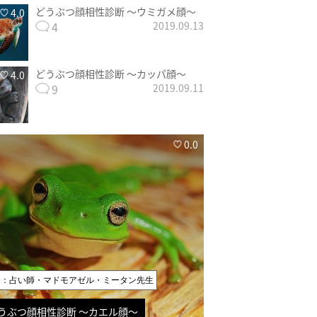
どうぶつ顔相性診断 〜ウミガメ顔〜
4.0
4
2019.09.13
どうぶつ顔相性診断 〜カッパ顔〜
4.0
9
2019.09.11
0.0
修：占い師・マドモアゼル・ミータン先生
うぶつ顔相性診断 〜カエル顔〜