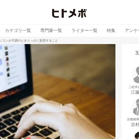
カテゴリ一覧
専門家一覧
ライター一覧
特集
アンケ
パソコンが不調のときとっさに妄想すること
二松学
江
京都精
吉