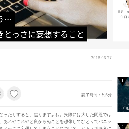
作家・
う…
五百
きとっさに妄想すること
2018.06.27
1
読了時間：約3分
「U
なったりすると、焦りますよね。実際には大した問題では
、あれやこれやと良からぬことを想像してひとりでパニッ
2
きとっさに妄想してしまうことについて、ヒトメボ読者に