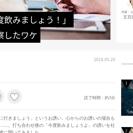
作家・
度飲みましょう！」
五百
察したワケ
2018.05.20
1
読了時間：約3分
「U
に行きましょう」というお誘い。心からのお誘いの場合も
……。打ち合わせ後の「今度飲みましょうよ」の誘いを社
2
者に聞いてみました。