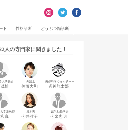
ート
性格診断
どうぶつ顔診断
322人の専門家に聞きました！
舎大学教授
弁護士
擬似科学ウォッチャー
藤茂博
佐藤大和
皆神龍太郎
華大学准教授
脚本家
ほ乳動物学者
村和真
今井雅子
今泉忠明