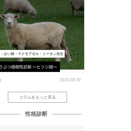
修：占い師・マドモアゼル・ミータン先生
うぶつ顔相性診断 〜ヒツジ顔〜
0
2019.08.30
コラムをもっと見る
性格診断