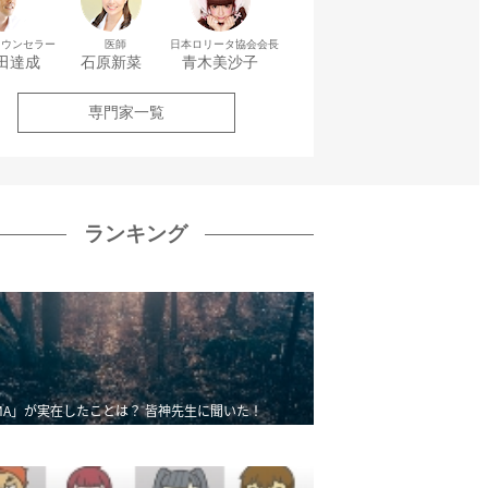
カウンセラー
医師
日本ロリータ協会会長
田達成
石原新菜
青木美沙子
専門家一覧
ランキング
MA」が実在したことは？ 皆神先生に聞いた！