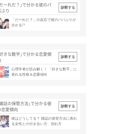
｢だーれだ？｣で分かる彼のパ
診断する
パぶり
「だーれだ？」の反応で彼のパパぶりが
出典
記事
分かる!?
｢好きな数字｣で分かる恋愛傾
診断する
向
心理学者が読み解く！ 「好きな数字」に
出典
記事
表れる性格＆恋愛傾向
｢雑誌の保管方法｣で分かる彼
診断する
の恋愛傾向
彼はどうしてる？ 雑誌の保管方法に表れ
出典
記事
る女性との付き合い方、別れ方