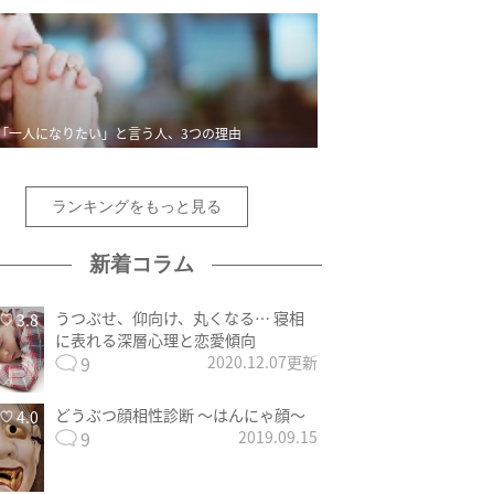
「一人になりたい」と言う人、3つの理由
ランキングをもっと見る
新着コラム
うつぶせ、仰向け、丸くなる… 寝相
3.8
に表れる深層心理と恋愛傾向
9
2020.12.07更新
どうぶつ顔相性診断 〜はんにゃ顔〜
4.0
9
2019.09.15