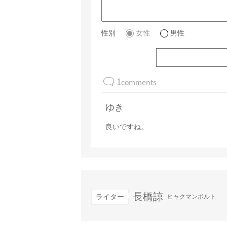
性別
女性
男性
1
comments
ゆき
良いですね。
長橋諒
ライター
ヒャクマンボルト