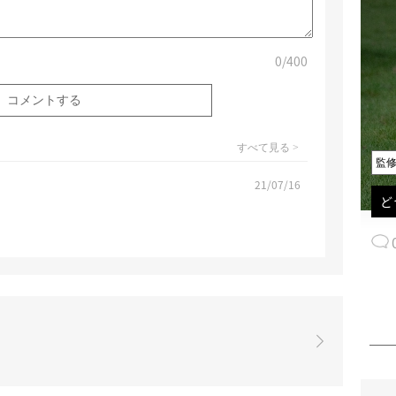
0
/400
すべて見る >
監
21/07/16
ど