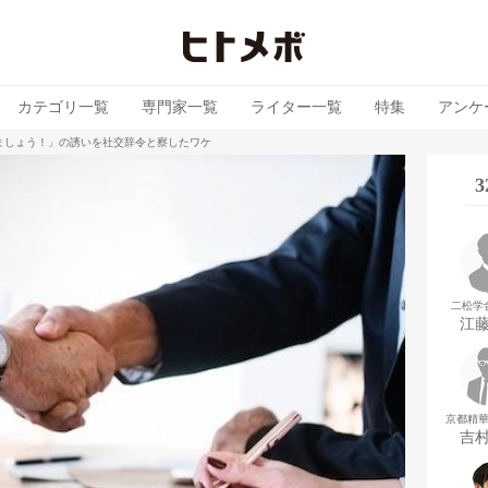
カテゴリ一覧
専門家一覧
ライター一覧
特集
アンケ
ましょう！」の誘いを社交辞令と察したワケ
二松学
江
京都精
吉