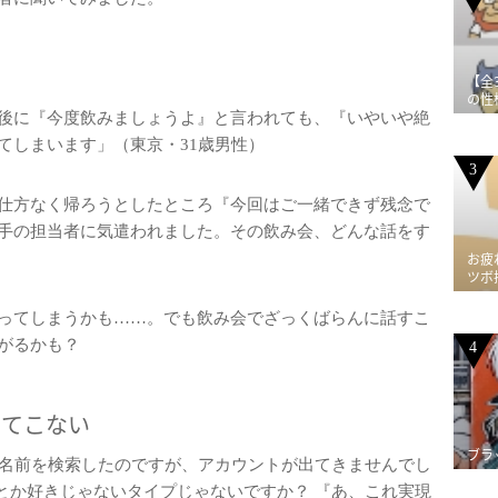
【全
の性
後に『今度飲みましょうよ』と言われても、『いやいや絶
てしまいます」（東京・31歳男性）
3
仕方なく帰ろうとしたところ『今回はご一緒できず残念で
手の担当者に気遣われました。その飲み会、どんな話をす
お疲
ツボ
ってしまうかも……。でも飲み会でざっくばらんに話すこ
がるかも？
4
出てこない
ブラ
の人の名前を検索したのですが、アカウントが出てきませんでし
とか好きじゃないタイプじゃないですか？ 『あ、これ実現