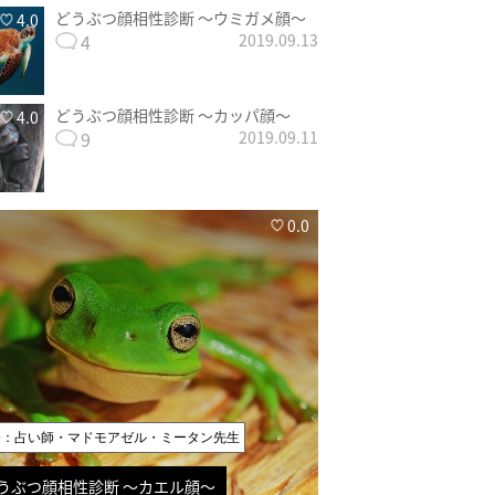
どうぶつ顔相性診断 〜ウミガメ顔〜
4.0
4
2019.09.13
どうぶつ顔相性診断 〜カッパ顔〜
4.0
9
2019.09.11
0.0
修：占い師・マドモアゼル・ミータン先生
うぶつ顔相性診断 〜カエル顔〜