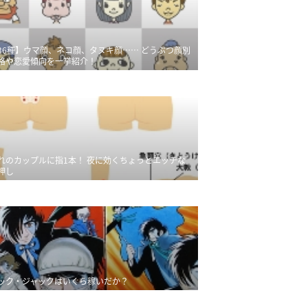
36種】ウマ顔、ネコ顔、タヌキ顔…… どうぶつ顔別
格や恋愛傾向を一挙紹介！
れのカップルに指1本！ 夜に効くちょっとエッチな
押し
ック・ジャックはいくら稼いだか？