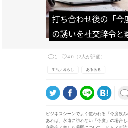
打ち合わせ後の「今
の誘いを社交辞令と
1
4.0
（
2
人が評価）
生活／暮らし
あるある
ビジネスシーンでよく使われる「今度飲み
あれば、永遠に訪れない「今度」の場合も
交辞令と察した瞬間について、ヒトメボ読