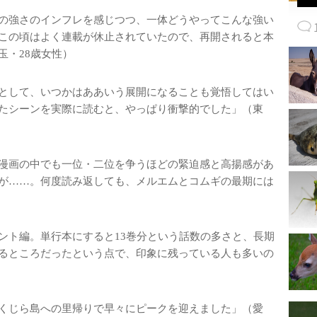
の強さのインフレを感じつつ、一体どうやってこんな強い
この頃はよく連載が休止されていたので、再開されると本
玉・28歳女性）
として、いつかはああいう展開になることも覚悟してはい
たシーンを実際に読むと、やっぱり衝撃的でした」（東
漫画の中でも一位・二位を争うほどの緊迫感と高揚感があ
が……。何度読み返しても、メルエムとコムギの最期には
ント編。単行本にすると13巻分という話数の多さと、長期
るところだったという点で、印象に残っている人も多いの
くじら島への里帰りで早々にピークを迎えました」（愛