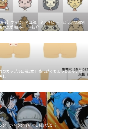
36種】ウマ顔、ネコ顔、タヌキ顔…… どうぶつ顔別
格や恋愛傾向を一挙紹介！
れのカップルに指1本！ 夜に効くちょっとエッチな
押し
ック・ジャックはいくら稼いだか？