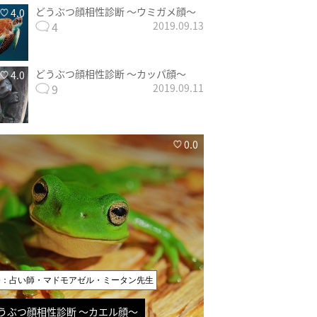
どうぶつ顔相性診断 〜ウミガメ顔〜
4.0
4
2019.09.13
どうぶつ顔相性診断 〜カッパ顔〜
4.0
9
2019.09.11
0.0
修：占い師・マドモアゼル・ミータン先生
うぶつ顔相性診断 〜カエル顔〜