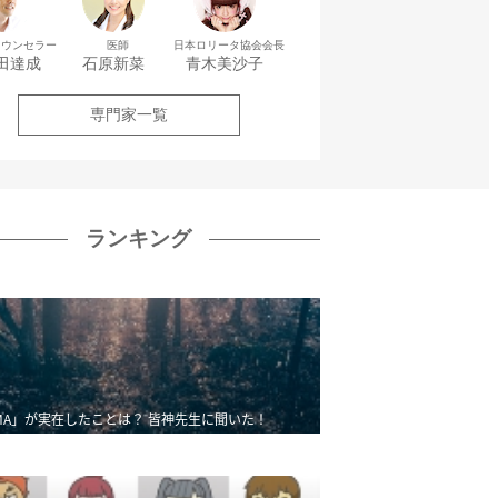
カウンセラー
医師
日本ロリータ協会会長
田達成
石原新菜
青木美沙子
専門家一覧
ランキング
MA」が実在したことは？ 皆神先生に聞いた！