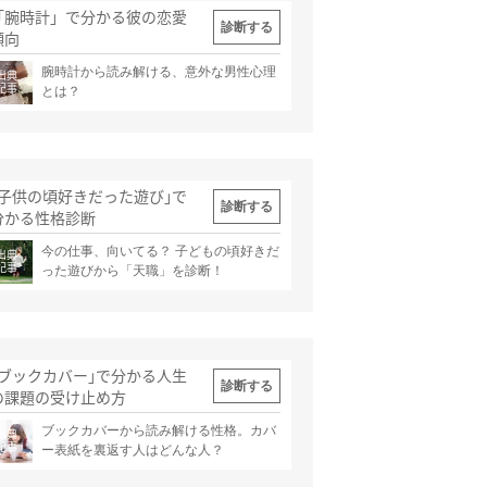
「腕時計」で分かる彼の恋愛
診断する
傾向
腕時計から読み解ける、意外な男性心理
出典
記事
とは？
｢子供の頃好きだった遊び｣で
診断する
分かる性格診断
今の仕事、向いてる？ 子どもの頃好きだ
出典
記事
った遊びから「天職」を診断！
｢ブックカバー｣で分かる人生
診断する
の課題の受け止め方
ブックカバーから読み解ける性格。カバ
出典
記事
ー表紙を裏返す人はどんな人？