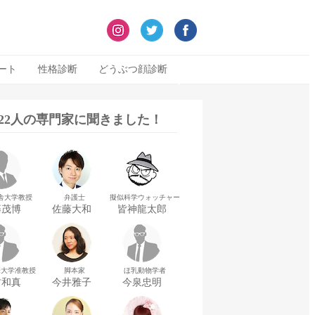
ート
性格診断
どうぶつ顔診断
322人の専門家に聞きました！
舎大学教授
弁護士
擬似科学ウォッチャー
藤茂博
佐藤大和
皆神龍太郎
華大学准教授
脚本家
ほ乳動物学者
村和真
今井雅子
今泉忠明