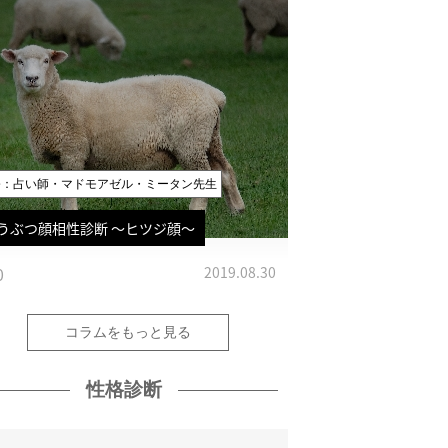
修：占い師・マドモアゼル・ミータン先生
うぶつ顔相性診断 〜ヒツジ顔〜
0
2019.08.30
コラムをもっと見る
性格診断