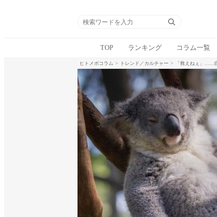
TOP
ランキング
コラム一覧
ヒトメボコラム
トレンド／カルチャー
「救えねぇ」……自