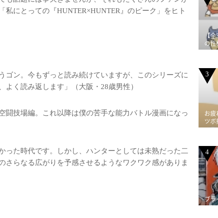
にとっての『HUNTER×HUNTER』のピーク」をヒト
【全
の性
3
うゴン。今もずっと読み続けていますが、このシリーズに
、よく読み返します」（大阪・28歳男性）
空闘技場編。これ以降は僕の苦手な能力バトル漫画になっ
お疲
ツボ
かった時代です。しかし、ハンターとしては未熟だった二
4
のさらなる広がりを予感させるようなワクワク感がありま
ブラ