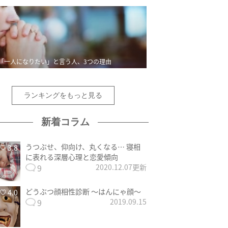
「一人になりたい」と言う人、3つの理由
ランキングをもっと見る
新着コラム
うつぶせ、仰向け、丸くなる… 寝相
3.8
に表れる深層心理と恋愛傾向
9
2020.12.07更新
どうぶつ顔相性診断 〜はんにゃ顔〜
4.0
9
2019.09.15