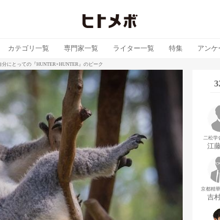
カテゴリ一覧
専門家一覧
ライター一覧
特集
アンケ
分にとっての『HUNTER×HUNTER』のピーク
二松学
江
京都精
吉