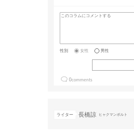
性別
女性
男性
0
comments
長橋諒
ライター
ヒャクマンボルト