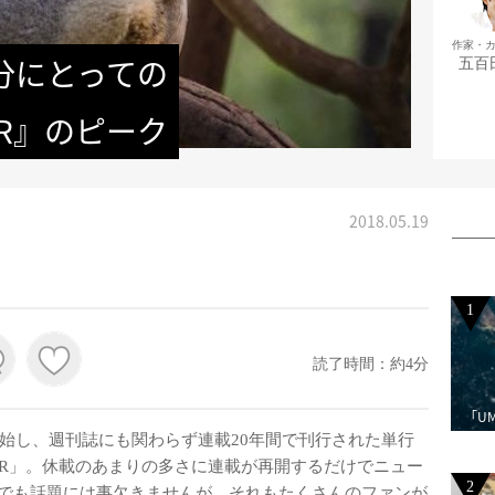
作家・
分にとっての
五百
ER』のピーク
2018.05.19
1
読了時間：約4分
「U
開始し、週刊誌にも関わらず連載20年間で刊行された単行
NTER」。休載のあまりの多さに連載が再開するだけでニュー
2
でも話題には事欠きませんが、それもたくさんのファンが