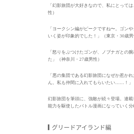
「幻影旅団が大好きなので、私にとっては
性）
「ヨークシン編がピークですね〜。ゴンや
いく姿が印象的でした！」（東京・30歳男
「怒りをぶつけたゴンが、ノブナガとの腕
た」（神奈川・27歳男性）
「悪の集団である幻影旅団になぜか惹かれ
ん。私も仲間に入れてもらいたい……！」
幻影旅団を筆頭に、強敵が続々登場。連載
能力を駆使したバトル漫画になっていく分
グリードアイランド編