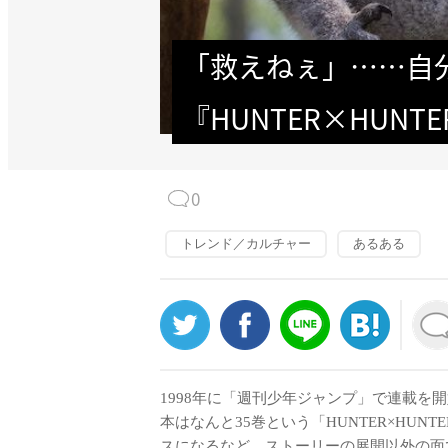
「救えねぇ」……自
『HUNTER×HUNT
0
トレンド／カルチャー
あるある
1998年に「週刊少年ジャンプ」で連載を
本はなんと35巻という「HUNTER×HU
スになるなど、ストーリーの展開以外の面