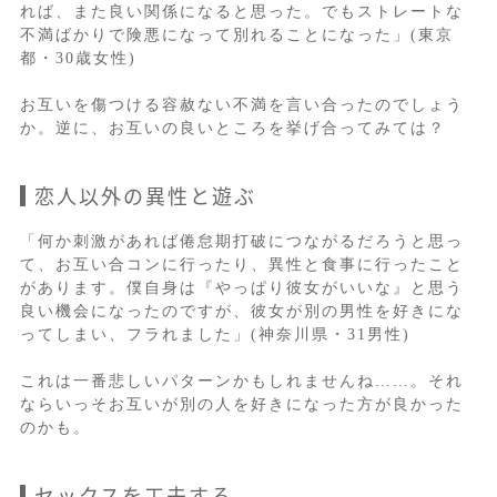
れば、また良い関係になると思った。でもストレートな
不満ばかりで険悪になって別れることになった」(東京
都・30歳女性)
お互いを傷つける容赦ない不満を言い合ったのでしょう
か。逆に、お互いの良いところを挙げ合ってみては？
恋人以外の異性と遊ぶ
「何か刺激があれば倦怠期打破につながるだろうと思っ
て、お互い合コンに行ったり、異性と食事に行ったこと
があります。僕自身は『やっぱり彼女がいいな』と思う
良い機会になったのですが、彼女が別の男性を好きにな
ってしまい、フラれました」(神奈川県・31男性)
これは一番悲しいパターンかもしれませんね……。それ
ならいっそお互いが別の人を好きになった方が良かった
のかも。
セックスを工夫する