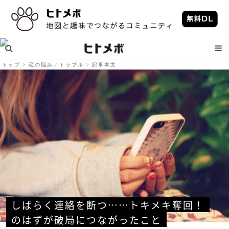
トップ
恋の悩み／トラブル
記事本文
しばらく連絡を断つ……トキメキ奪回！
のはずが破局につながったこと