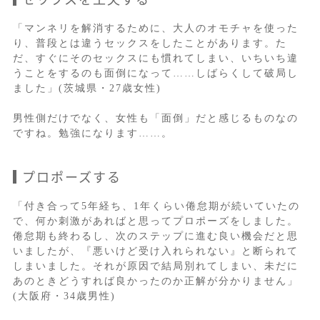
「マンネリを解消するために、大人のオモチャを使った
り、普段とは違うセックスをしたことがあります。た
だ、すぐにそのセックスにも慣れてしまい、いちいち違
うことをするのも面倒になって……しばらくして破局し
ました」(茨城県・27歳女性)
男性側だけでなく、女性も「面倒」だと感じるものなの
ですね。勉強になります……。
プロポーズする
「付き合って5年経ち、1年くらい倦怠期が続いていたの
で、何か刺激があればと思ってプロポーズをしました。
倦怠期も終わるし、次のステップに進む良い機会だと思
いましたが、『悪いけど受け入れられない』と断られて
しまいました。それが原因で結局別れてしまい、未だに
あのときどうすれば良かったのか正解が分かりません」
(大阪府・34歳男性)