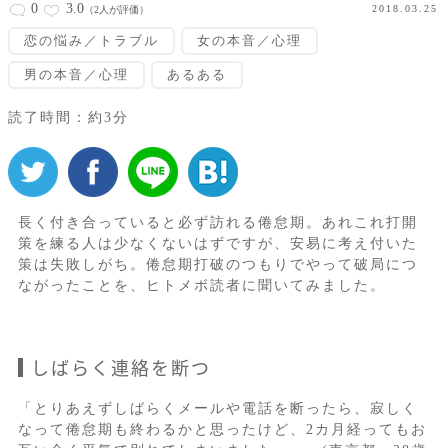
0
3.0
2018.03.25
（2人が評価）
恋の悩み／トラブル
女の本音／心理
男の本音／心理
あるある
読了時間：約3分
長く付き合っていると必ず訪れる倦怠期。あれこれ打開
策を練る人は少なくないはずですが、安易に考え付いた
策は失敗しがち。倦怠期打破のつもりでやって破局につ
ながったことを、ヒトメボ読者に聞いてみました。
しばらく連絡を断つ
「とりあえずしばらくメールや電話を断ったら、寂しく
なって倦怠期も終わるかと思ったけど、2カ月経ってもお