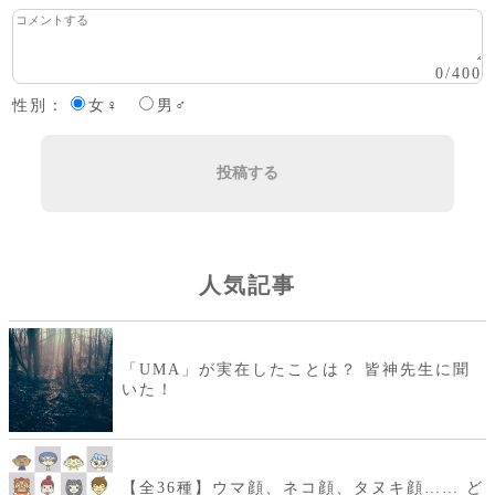
0
/
400
性別：
女♀
男♂
投稿する
人気記事
「UMA」が実在したことは？ 皆神先生に聞
いた！
【全36種】ウマ顔、ネコ顔、タヌキ顔…… ど