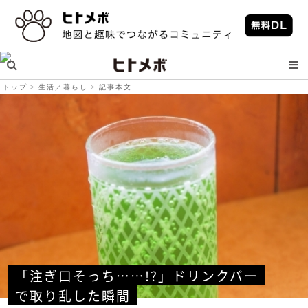
トップ
生活／暮らし
記事本文
「注ぎ口そっち……!?」ドリンクバー
で取り乱した瞬間