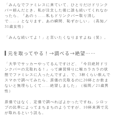
「みんなでファミレスに来ていて、ひとりだけドリンク
バー頼んだとき。私が注文した後に誰も続いてくれなか
ったら、『あのぅ……私もドリンクバー取り消し
で……』となります。あの瞬間、恥ずかしい」（高知／
31歳女性）
「みんな続いてよ！」と言いたくなりますよね（笑）。
元を取ってやる！→調べる→絶望……
「大学でサッカーやってるんですけど、『今日絶対ドリ
ンクバーの元取れる！』って練習帰りに喉カラカラの状
態でファミレスに入ったんですよ。で、3杯くらい飲んで
スマホで調べてみたら、原価の元取るのに20杯とか飲ま
ないと無理らしくて……絶望しました」（福岡／21歳男
性）
原価ではなく、定価で調べればよかったですね。シロッ
プの比率によってまちまちのようですが、10杯未満で元
が取れるという説も。