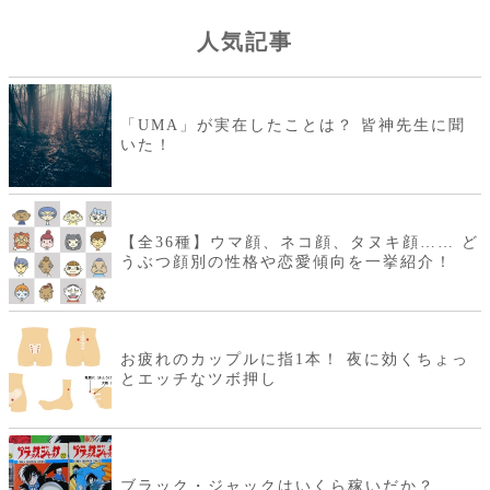
人気記事
「UMA」が実在したことは？ 皆神先生に聞
いた！
【全36種】ウマ顔、ネコ顔、タヌキ顔…… ど
うぶつ顔別の性格や恋愛傾向を一挙紹介！
お疲れのカップルに指1本！ 夜に効くちょっ
とエッチなツボ押し
ブラック・ジャックはいくら稼いだか？