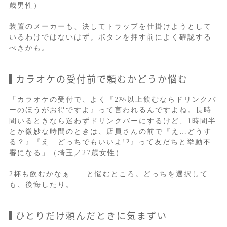
歳男性）
装置のメーカーも、決してトラップを仕掛けようとして
いるわけではないはず。ボタンを押す前によく確認する
べきかも。
カラオケの受付前で頼むかどうか悩む
「カラオケの受付で、よく『2杯以上飲むならドリンクバ
ーのほうがお得ですよ』って言われるんですよね。長時
間いるときなら迷わずドリンクバーにするけど、1時間半
とか微妙な時間のときは、店員さんの前で『え…どうす
る？』『え…どっちでもいいよ!?』って友だちと挙動不
審になる」（埼玉／27歳女性）
2杯も飲むかなぁ……と悩むところ。どっちを選択して
も、後悔したり。
ひとりだけ頼んだときに気まずい