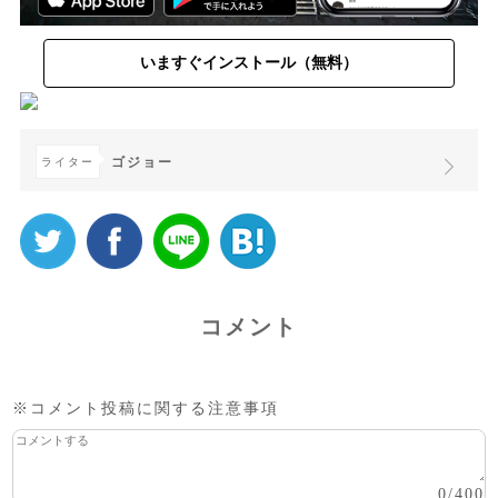
いますぐインストール（無料）
ゴジョー
ライター
コメント
※コメント投稿に関する注意事項
0
/
400