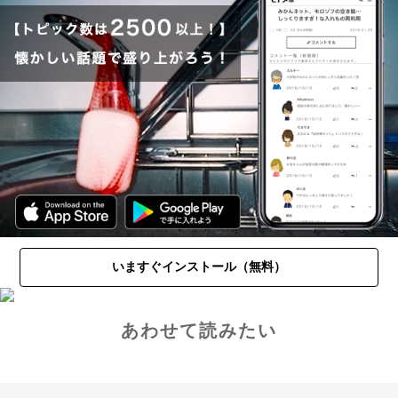
いますぐインストール（無料）
あわせて読みたい